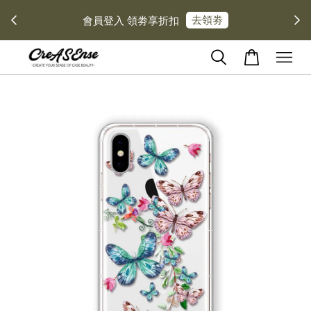
去領劵
會員登入 領劵享折扣