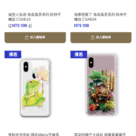
城堡人魚游 海底風景系列 防摔手
海豚戀愛了 海底風景系列 防摔手
機殼 CSAK10
機殼 CSAK04
從
NT$ 598
起
NT$ 598
加入購物車
加入購物車
優惠
優惠
青蛙吹泡泡款 聯名Marcy手繪系
賣花的獅子大叔款 插畫家麻腳手