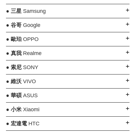
●
三星
Samsung
●
谷哥
Google
●
歐珀
OPPO
●
真我
Realme
●
索尼
SONY
●
維沃
VIVO
●
華碩
ASUS
●
小米
Xiaomi
●
宏達電
HTC