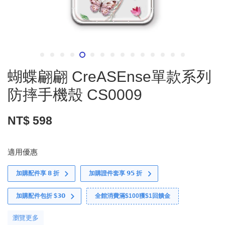
蝴蝶翩翩 CreASEnse單款系列
防摔手機殼 CS0009
NT$ 598
適用優惠
加購配件享 𝟴 折
加購證件套享 𝟵𝟱 折
加購配件包折 $𝟯𝟬
全館消費滿$100獲$1回饋金
瀏覽更多