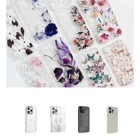
大眼睛透氣網眼透
大眼睛透氣網
大眼睛透氣網眼透
視化妝包
視手提沙灘包
視束口斜背包
-
NT$ 219
-
+
-
+
NT$ 129
NT$ 159
NT$ 249
NT$ 159
NT$ 189
加入購物車
瀏覽更多