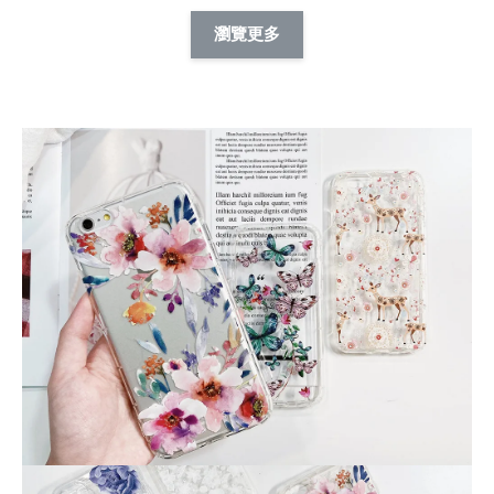
擬人系列 滑蓋
擬人化系列 滑蓋式
擬人系列 滑蓋式證
瀏覽更多
件套(附伸縮卡
證件套(附伸縮卡
件套(附伸縮卡扣)
CSAA14
扣) CSAA07
CSAA05
-
NT$ 214
-
+
-
+
NT$ 214
NT$ 214
NT$ 225
NT$ 225
NT$ 225
加入購物車
加購配件包折 $𝟯𝟬
瀏覽全部