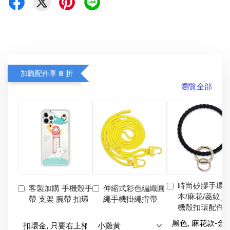
加購配件享 𝟴 折
瀏覽全部
時尚矽膠手環
客製加購 手機殼手
伸縮式彩色編織圓
本/麻花/菱紋）
帶 支架 腕帶 扣環
繩手機掛繩揹帶
機殼扣環配件