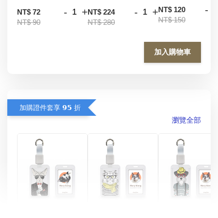
-
NT$ 120
-
+
-
+
NT$ 72
NT$ 224
NT$ 150
NT$ 90
NT$ 280
加入購物車
加購證件套享 𝟵𝟱 折
瀏覽全部
酷帥狗雪納瑞 
燕尾服無毛貓 動物
眼鏡圍巾貓貓 動物