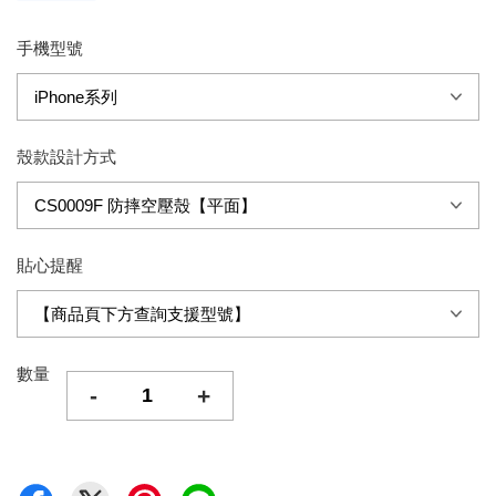
手機型號
殼款設計方式
貼心提醒
數量
-
+