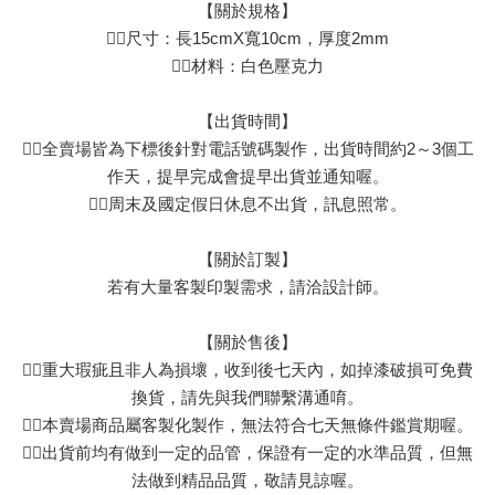
【關於規格】
👉🏻尺寸：長15cmX寬10cm，厚度2mm
👉🏻材料：白色壓克力
【出貨時間】
👉🏻全賣場皆為下標後針對電話號碼製作，出貨時間約2～3個工
作天，提早完成會提早出貨並通知喔。
👉🏻周末及國定假日休息不出貨，訊息照常。
【關於訂製】
若有大量客製印製需求，請洽設計師。
【關於售後】
👉🏻重大瑕疵且非人為損壞，收到後七天內，如掉漆破損可免費
換貨，請先與我們聯繫溝通唷。
👉🏻本賣場商品屬客製化製作，無法符合七天無條件鑑賞期喔。
👉🏻出貨前均有做到一定的品管，保證有一定的水準品質，但無
法做到精品品質，敬請見諒喔。