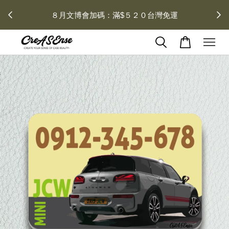
 每月１
８月文博會加碼：滿$５２０台灣免運