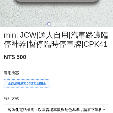
mini JCW|送人自用|汽車路邊臨
停神器|暫停臨時停車牌|CPK41
NT$ 500
適用優惠
全館消費滿$100獲$1回饋金
設計方式