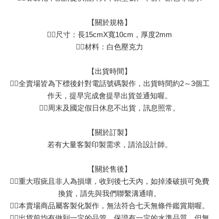
【關於規格】
👉🏻尺寸：長15cmX寬10cm，厚度2mm
👉🏻材料：白色壓克力
【出貨時間】
👉🏻全賣場皆為下標後針對電話號碼製作，出貨時間約2～3個工
作天，提早完成會提早出貨並通知喔。
👉🏻周末及國定假日休息不出貨，訊息照常。
【關於訂製】
若有大量客製印製需求，請洽設計師。
【關於售後】
👉🏻重大瑕疵且非人為損壞，收到後七天內，如掉漆破損可免費
換貨，請先與我們聯繫溝通唷。
👉🏻本賣場商品屬客製化製作，無法符合七天無條件鑑賞期喔。
👉🏻出貨前均有做到一定的品管，保證有一定的水準品質，但無