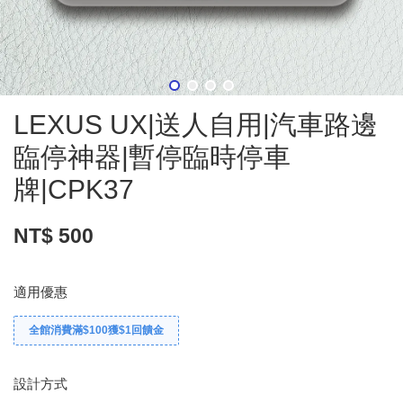
LEXUS UX|送人自用|汽車路邊
臨停神器|暫停臨時停車
牌|CPK37
NT$ 500
適用優惠
全館消費滿$100獲$1回饋金
設計方式