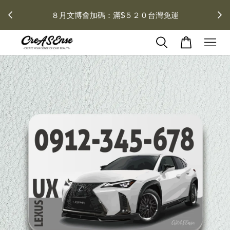
 每月１
８月文博會加碼：滿$５２０台灣免運