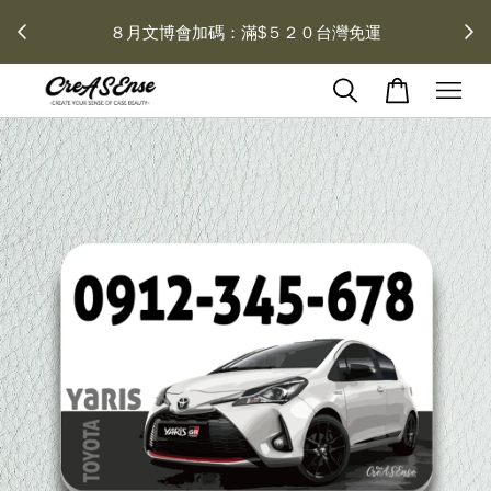
 每月１
８月文博會加碼：滿$５２０台灣免運