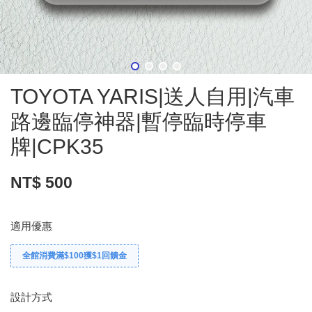
TOYOTA YARIS|送人自用|汽車
路邊臨停神器|暫停臨時停車
牌|CPK35
NT$ 500
適用優惠
全館消費滿$100獲$1回饋金
設計方式