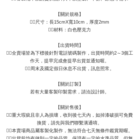
【關於規格】
👉🏻尺寸：長15cmX寬10cm，厚度2mm
👉🏻材料：白色壓克力
【出貨時間】
👉🏻全賣場皆為下標後針對電話號碼製作，出貨時間約2～3個工
作天，提早完成會提早出貨並通知喔。
👉🏻周末及國定假日休息不出貨，訊息照常。
【關於訂製】
若有大量客製印製需求，請洽設計師。
【關於售後】
👉🏻重大瑕疵且非人為損壞，收到後七天內，如掉漆破損可免費
換貨，請先與我們聯繫溝通唷。
👉🏻本賣場商品屬客製化製作，無法符合七天無條件鑑賞期喔。
👉🏻出貨前均有做到一定的品管，保證有一定的水準品質，但無