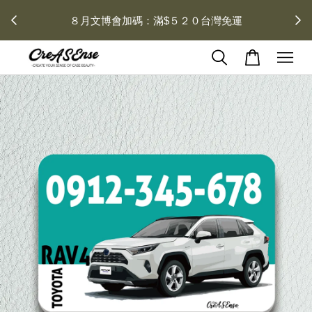
 每月１
８月文博會加碼：滿$５２０台灣免運