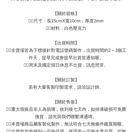
【關於規格】
👉🏻尺寸：長15cmX寬10cm，厚度2mm
👉🏻材料：白色壓克力
【出貨時間】
👉🏻全賣場皆為下標後針對電話號碼製作，出貨時間約2～3個工
作天，提早完成會提早出貨並通知喔。
👉🏻周末及國定假日休息不出貨，訊息照常。
【關於訂製】
若有大量客製印製需求，請洽設計師。
【關於售後】
👉🏻重大瑕疵且非人為損壞，收到後七天內，如掉漆破損可免費
換貨，請先與我們聯繫溝通唷。
👉🏻本賣場商品屬客製化製作，無法符合七天無條件鑑賞期喔。
👉🏻出貨前均有做到一定的品管，保證有一定的水準品質，但無