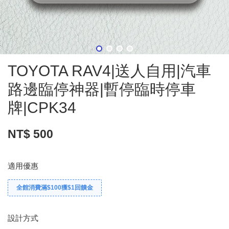
TOYOTA RAV4|送人自用|汽車
路邊臨停神器|暫停臨時停車
牌|CPK34
NT$ 500
適用優惠
全館消費滿$100獲$1回饋金
設計方式