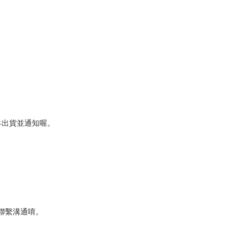
早出貨並通知喔。
們聯繫溝通唷。