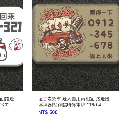
相宜|路邊
復古老爺車 送人自用兩相宜|路邊臨
K03
停神器|暫停臨時停車牌|CPK04
NT$ 500