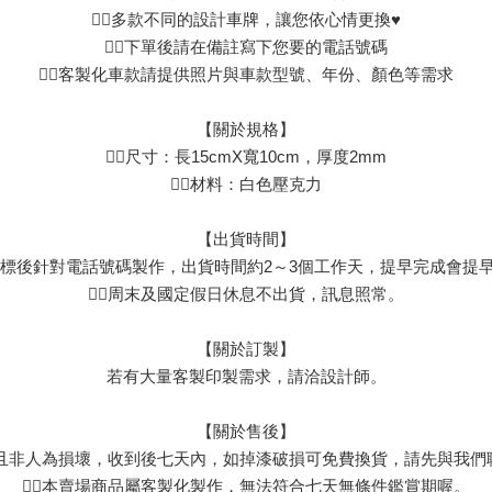
👉🏻多款不同的設計車牌，讓您依心情更換♥
👉🏻下單後請在備註寫下您要的電話號碼
👉🏻客製化車款請提供照片與車款型號、年份、顏色等需求
【關於規格】
👉🏻尺寸：長15cmX寬10cm，厚度2mm
👉🏻材料：白色壓克力
【出貨時間】
皆為下標後針對電話號碼製作，出貨時間約2～3個工作天，提早完成會提
👉🏻周末及國定假日休息不出貨，訊息照常。
【關於訂製】
若有大量客製印製需求，請洽設計師。
【關於售後】
瑕疵且非人為損壞，收到後七天內，如掉漆破損可免費換貨，請先與我
👉🏻本賣場商品屬客製化製作，無法符合七天無條件鑑賞期喔。