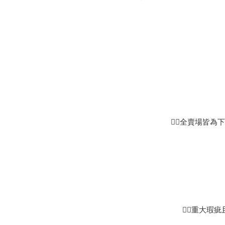
👉🏻全賣場
👉🏻重大