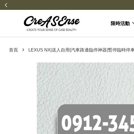
限時活動
›
首頁
LEXUS NX|送人自用|汽車路邊臨停神器|暫停臨時停車牌