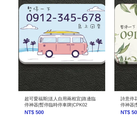
超可愛福斯|送人自用兩相宜|路邊臨
詩意停
停神器|暫停臨時停車牌|CPK02
停神器|
NT$ 500
NT$ 50