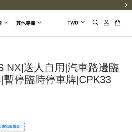
項
其他專欄
US NX|送人自用|汽車路邊臨
|暫停臨時停車牌|CPK33
0獲$1回饋金