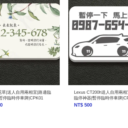
花草|送人自用兩相宜|路邊臨
Lexus CT200h送人自用兩
暫停臨時停車牌|CPK01
臨停神器|暫停臨時停車牌|CP
0
NT$ 500