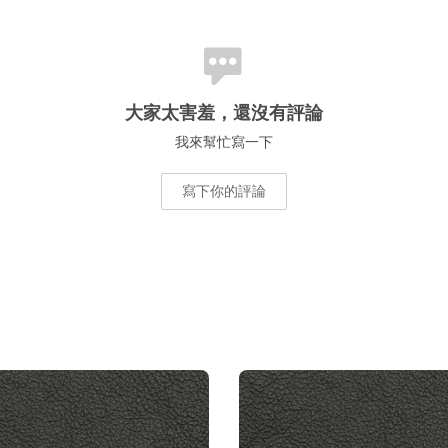
大家太害羞，還沒有評論
我來幫忙寫一下
寫下你的評論