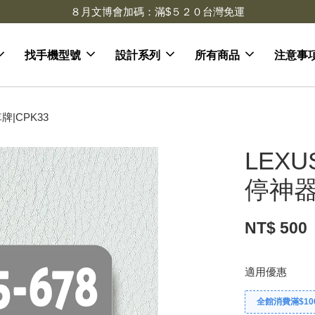
８月文博會加碼：滿$５２０台灣免運
找手機型號
設計系列
所有商品
注意事
|CPK33
LEX
停神器
NT$ 500
適用優惠
全館消費滿$10