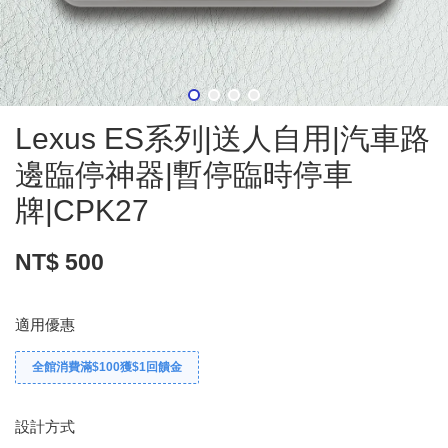
Lexus ES系列|送人自用|汽車路
邊臨停神器|暫停臨時停車
牌|CPK27
NT$ 500
適用優惠
全館消費滿$100獲$1回饋金
設計方式