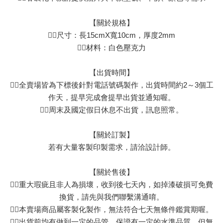
【關於規格】
👉🏻尺寸：長15cmX寬10cm，厚度2mm
👉🏻材料：白色壓克力
【出貨時間】
👉🏻全賣場皆為下標後針對電話號碼製作，出貨時間約2～3個工
作天，提早完成會提早出貨並通知喔。
👉🏻周末及國定假日休息不出貨，訊息照常。
【關於訂製】
若有大量客製印製需求，請洽設計師。
【關於售後】
👉🏻重大瑕疵且非人為損壞，收到後七天內，如掉漆破損可免費
換貨，請先與我們聯繫溝通唷。
👉🏻本賣場商品屬客製化製作，無法符合七天無條件鑑賞期喔。
👉🏻出貨前均有做到一定的品管，保證有一定的水準品質，但無