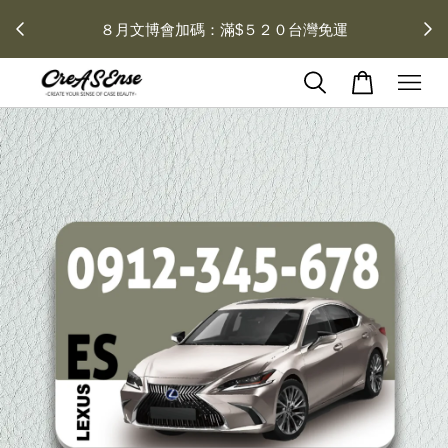
 每月１
８月文博會加碼：滿$５２０台灣免運