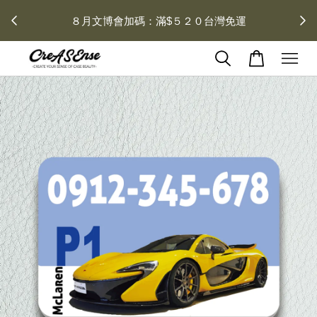
 每月１
８月文博會加碼：滿$５２０台灣免運