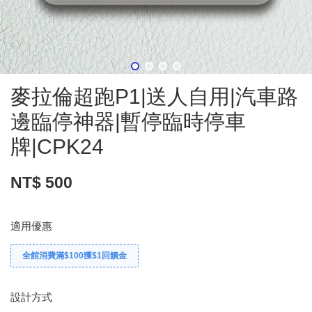
麥拉倫超跑P1|送人自用|汽車路
邊臨停神器|暫停臨時停車
牌|CPK24
NT$ 500
適用優惠
全館消費滿$100獲$1回饋金
設計方式