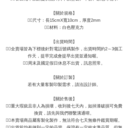
【關於規格】
👉🏻尺寸：長15cmX寬10cm，厚度2mm
👉🏻材料：白色壓克力
【出貨時間】
👉🏻全賣場皆為下標後針對電話號碼製作，出貨時間約2～3個工
作天，提早完成會提早出貨並通知喔。
👉🏻周末及國定假日休息不出貨，訊息照常。
【關於訂製】
若有大量客製印製需求，請洽設計師。
【關於售後】
👉🏻重大瑕疵且非人為損壞，收到後七天內，如掉漆破損可免費
換貨，請先與我們聯繫溝通唷。
👉🏻本賣場商品屬客製化製作，無法符合七天無條件鑑賞期喔。
👉🏻出貨前均有做到一定的品管，保證有一定的水準品質，但無