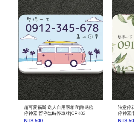
超可愛福斯|送人自用兩相宜|路邊臨
詩意停
停神器|暫停臨時停車牌|CPK02
停神器|
NT$ 500
NT$ 50