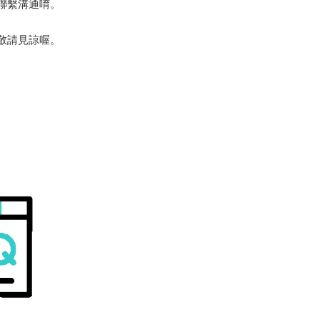
們聯繫溝通唷。
，敬請見諒喔。