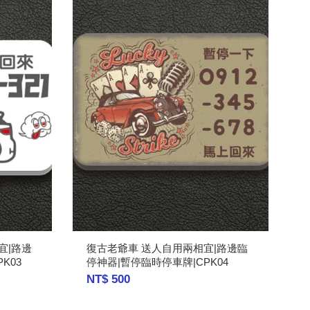
相宜|路邊
復古老爺車 送人自用兩相宜|路邊臨
K03
停神器|暫停臨時停車牌|CPK04
NT$ 500