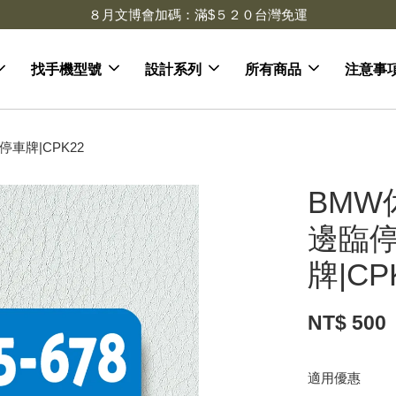
８月文博會加碼：滿$５２０台灣免運
找手機型號
設計系列
所有商品
注意事
車牌|CPK22
BMW
邊臨停
牌|CP
NT$ 500
適用優惠