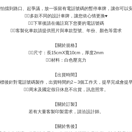
車，又怕擋到路口、起爭議，放一張留有電話號碼的暫停車牌，讓你可以
👉🏻多款不同的設計車牌，讓您依心情更換♥
👉🏻下單後請在備註寫下您要的電話號碼
👉🏻客製化車款請提供照片與車款型號、年份、顏色等需求
【關於規格】
👉🏻尺寸：長15cmX寬10cm，厚度2mm
👉🏻材料：白色壓克力
【出貨時間】
皆為下標後針對電話號碼製作，出貨時間約2～3個工作天，提早完成會提
👉🏻周末及國定假日休息不出貨，訊息照常。
【關於訂製】
若有大量客製印製需求，請洽設計師。
【關於售後】