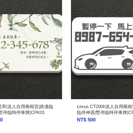
花草|送人自用兩相宜|路邊臨
Lexus CT200h送人自用兩
暫停臨時停車牌|CPK01
臨停神器|暫停臨時停車牌|CP
0
NT$ 500