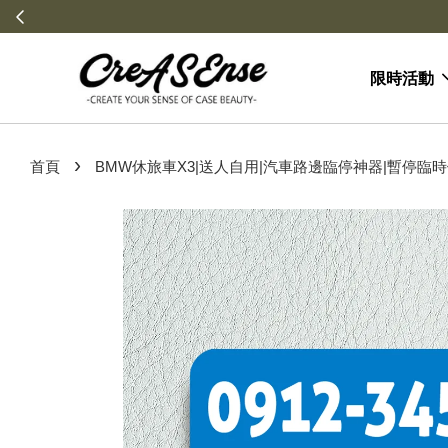
限時活動
›
首頁
BMW休旅車X3|送人自用|汽車路邊臨停神器|暫停臨時停