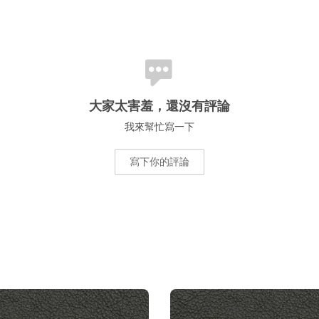
大家太害羞，還沒有評論
我來幫忙寫一下
寫下你的評論