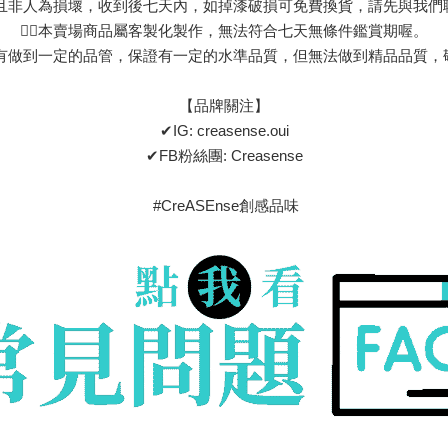
瑕疵且非人為損壞，收到後七天內，如掉漆破損可免費換貨，請先與我
👉🏻本賣場商品屬客製化製作，無法符合七天無條件鑑賞期喔。
前均有做到一定的品管，保證有一定的水準品質，但無法做到精品品質
【品牌關注】
✔IG: creasense.oui
✔FB粉絲團: Creasense
#CreASEnse創感品味