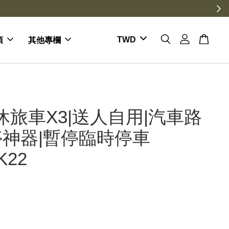
項
其他專欄
休旅車X3|送人自用|汽車路
神器|暫停臨時停車
K22