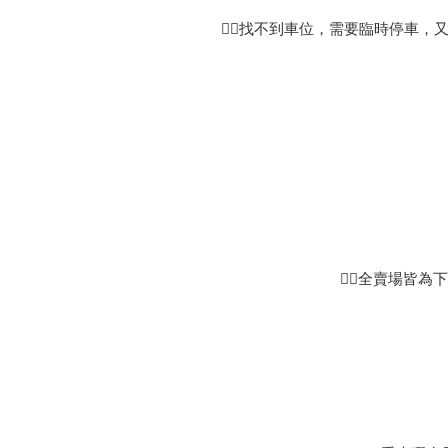
👉🏻找不到車位，需要臨時停
👉🏻全賣場