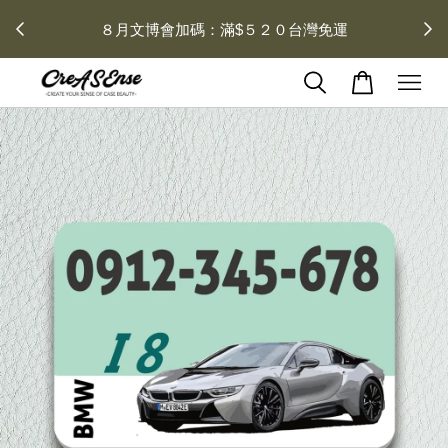
 每月１
８月文博會加碼：滿$５２０台灣免運