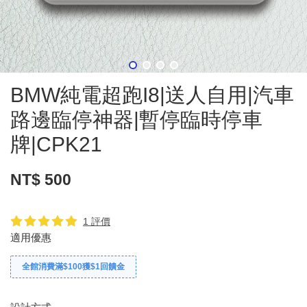
BMW純電超跑I8|送人自用|汽車
路邊臨停神器|暫停臨時停車
牌|CPK21
NT$ 500
1 評價
適用優惠
全館消費滿$100獲$1回饋金