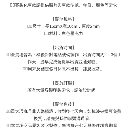
👉🏻客製化車款請提供照片與車款型號、年份、顏色等需求
【關於規格】
👉🏻尺寸：長15cmX寬10cm，厚度2mm
👉🏻材料：白色壓克力
【出貨時間】
👉🏻全賣場皆為下標後針對電話號碼製作，出貨時間約2～3個工
作天，提早完成會提早出貨並通知喔。
👉🏻周末及國定假日休息不出貨，訊息照常。
【關於訂製】
若有大量客製印製需求，請洽設計師。
【關於售後】
👉🏻重大瑕疵且非人為損壞，收到後七天內，如掉漆破損可免費
換貨，請先與我們聯繫溝通唷。
👉🏻本賣場商品屬客製化製作，無法符合七天無條件鑑賞期喔。