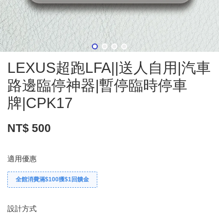
LEXUS超跑LFA||送人自用|汽車
路邊臨停神器|暫停臨時停車
牌|CPK17
NT$ 500
適用優惠
全館消費滿$100獲$1回饋金
設計方式