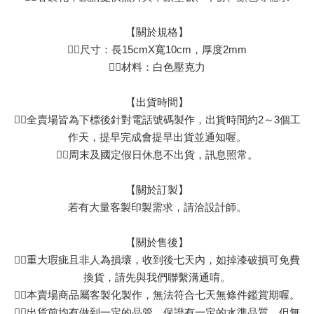
【關於規格】
👉🏻尺寸：長15cmX寬10cm，厚度2mm
👉🏻材料：白色壓克力
【出貨時間】
👉🏻全賣場皆為下標後針對電話號碼製作，出貨時間約2～3個工
作天，提早完成會提早出貨並通知喔。
👉🏻周末及國定假日休息不出貨，訊息照常。
【關於訂製】
若有大量客製印製需求，請洽設計師。
【關於售後】
👉🏻重大瑕疵且非人為損壞，收到後七天內，如掉漆破損可免費
換貨，請先與我們聯繫溝通唷。
👉🏻本賣場商品屬客製化製作，無法符合七天無條件鑑賞期喔。
👉🏻出貨前均有做到一定的品管，保證有一定的水準品質，但無