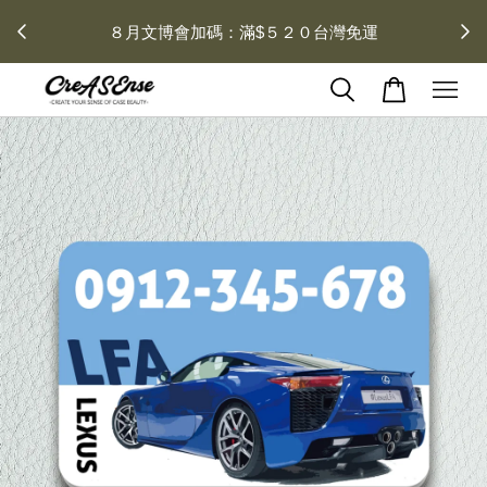
 每月１
８月文博會加碼：滿$５２０台灣免運