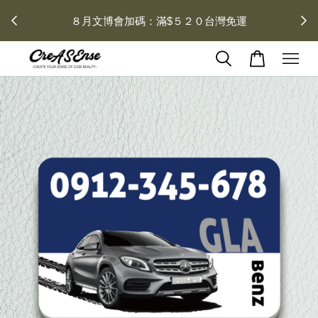
 每月１
８月文博會加碼：滿$５２０台灣免運