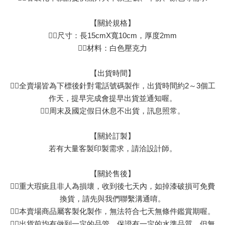
【關於規格】
👉🏻尺寸：長15cmX寬10cm，厚度2mm
👉🏻材料：白色壓克力
【出貨時間】
👉🏻全賣場皆為下標後針對電話號碼製作，出貨時間約2～3個工
作天，提早完成會提早出貨並通知喔。
👉🏻周末及國定假日休息不出貨，訊息照常。
【關於訂製】
若有大量客製印製需求，請洽設計師。
【關於售後】
👉🏻重大瑕疵且非人為損壞，收到後七天內，如掉漆破損可免費
換貨，請先與我們聯繫溝通唷。
👉🏻本賣場商品屬客製化製作，無法符合七天無條件鑑賞期喔。
👉🏻出貨前均有做到一定的品管，保證有一定的水準品質，但無