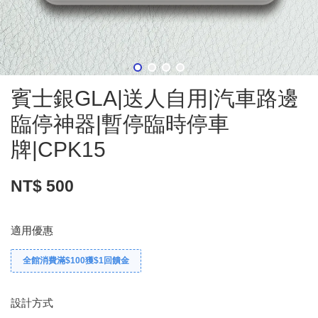
賓士銀GLA|送人自用|汽車路邊
臨停神器|暫停臨時停車
牌|CPK15
NT$ 500
適用優惠
全館消費滿$100獲$1回饋金
設計方式