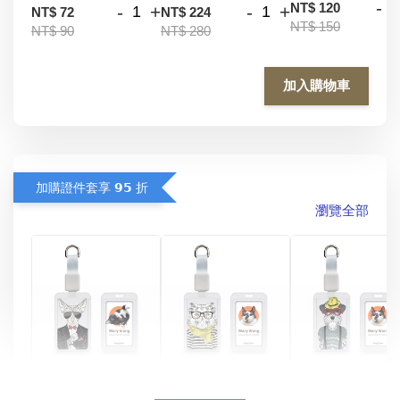
-
NT$ 120
-
+
-
+
NT$ 72
NT$ 224
NT$ 150
NT$ 90
NT$ 280
加入購物車
加購證件套享 𝟵𝟱 折
瀏覽全部
酷帥狗雪納瑞 
燕尾服無毛貓 動物
眼鏡圍巾貓貓 動物