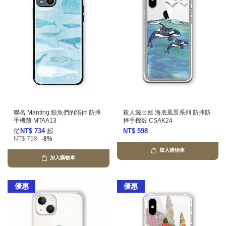
聯名 Manting 鯨魚們的陪伴 防摔
殺人鯨出巡 海底風景系列 防摔防
手機殼 MTAA13
摔手機殼 CSAK24
從
NT$ 734
起
NT$ 598
NT$ 798
-8%
加入購物車
加入購物車
優惠
優惠