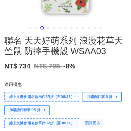
聯名 天天好萌系列 浪漫花草天
竺鼠 防摔手機殼 WSAA03
NT$ 734
NT$ 798
-8%
適用優惠
線上文博會 聯名款兩件𝟴𝟱折（至𝟬𝟴/𝟯𝟭）
加購配件享 𝟴 折
加購證件套享 𝟵𝟱 折
瀏覽更多
線上文博會 聯名款單件𝟵𝟮折（至𝟬𝟴/𝟯𝟭）