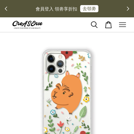
去領劵
會員登入 領劵享折扣