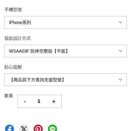
手機型號
殼款設計方式
貼心提醒
數量
-
+