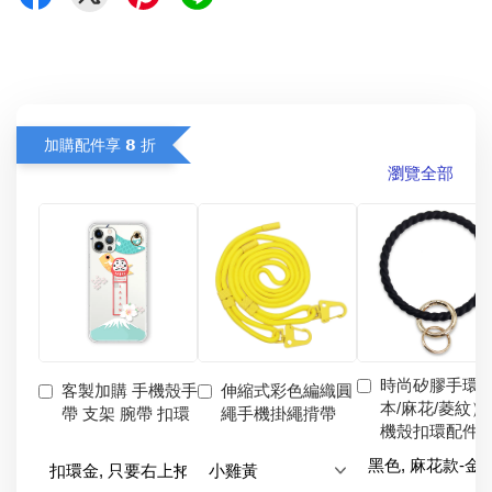
加購配件享 𝟴 折
瀏覽全部
時尚矽膠手環
客製加購 手機殼手
伸縮式彩色編織圓
本/麻花/菱紋）
帶 支架 腕帶 扣環
繩手機掛繩揹帶
機殼扣環配件