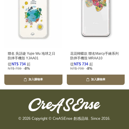
聯名 吳語緁 Yujie Wu 地球之日
花花蝴蝶款 聯名Marcy手繪系列
防摔手機殼 YJAA01
防摔手機殼 MRAA10
從
NT$ 734
起
從
NT$ 734
起
NT$ 798
-8%
NT$ 798
-8%
加入購物車
加入購物車
© 2026 Copyright © CreASEnse 創感品味. Since 2016.