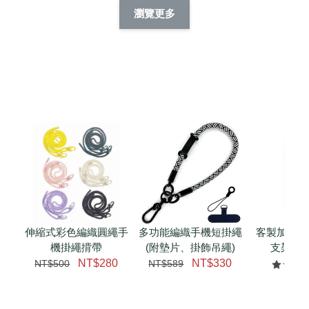
擬人系列 滑蓋
擬人化系列 滑蓋式
擬人系列 滑蓋式證
瀏覽更多
件套(附伸縮卡
證件套(附伸縮卡
件套(附伸縮卡扣)
CSAA14
扣) CSAA07
CSAA05
-
NT$ 214
-
+
-
+
NT$ 214
NT$ 214
NT$ 225
NT$ 225
NT$ 225
加入購物車
瀏覽更多
伸縮式彩色編織圓繩手
多功能編織手機短掛繩
客製加購 
機掛繩揹帶
(附墊片、掛飾吊繩)
支架 腕
NT$280
NT$330
NT$500
NT$589
NT$