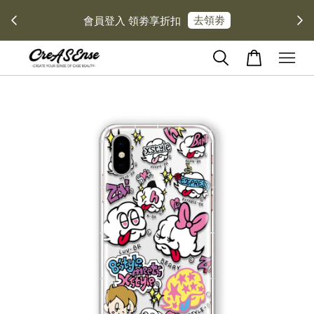
去領劵
會員登入 領劵享折扣