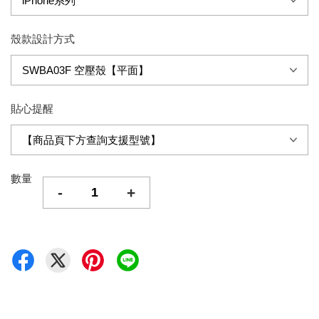
殼款設計方式
貼心提醒
數量
-
+