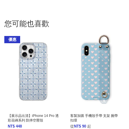
您可能也喜歡
優惠
【展示品出清】iPhone 14 Pro 透
客製加購 手機殼手帶 支架 腕帶
彩花磚系列 防摔空壓殼
扣環
NT$ 448
從
NT$ 90
起