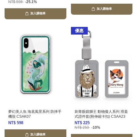
NT$ 598
-25.1%
加入購物車
加入購物車
優惠
夢幻美人魚 海底風景系列 防摔手
刺青眼鏡獅王 動物擬人系列 滑蓋
機殼 CSAK07
式證件套(附伸縮卡扣) CSAA23
NT$ 598
NT$ 225
NT$ 250
-10%
加入購物車