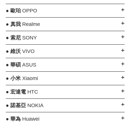
●
歐珀
OPPO
●
真我
Realme
●
索尼
SONY
●
維沃
VIVO
●
華碩
ASUS
●
小米
Xiaomi
●
宏達電
HTC
●
諾基亞
NOKIA
●
華為
Huawei