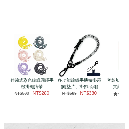
伸縮式彩色編織圓繩手
多功能編織手機短掛繩
客製加購 
機掛繩揹帶
(附墊片、掛飾吊繩)
支架 腕
NT$280
NT$330
NT$500
NT$589
NT$