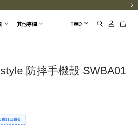
項
其他專欄
style 防摔手機殼 SWBA01
0獲$1回饋金