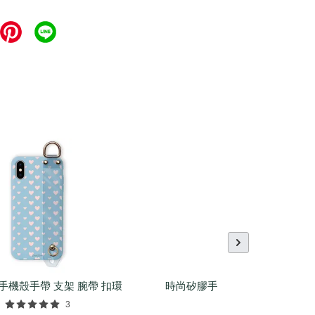
手機殼手帶 支架 腕帶 扣環
時尚矽膠手環（基本/麻花/菱紋
配件
3