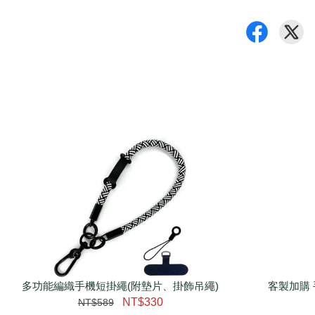
多功能編織手機短掛繩(附墊片、掛飾吊繩)
客製加購 
NT$330
NT$589