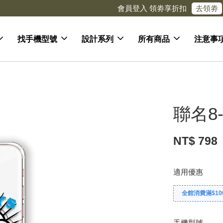
去領劵
會員登入 領劵享折扣
找手機型號
設計系列
所有商品
注意事
聯名8-
NT$ 798
適用優惠
全館消費滿$10
手機型號