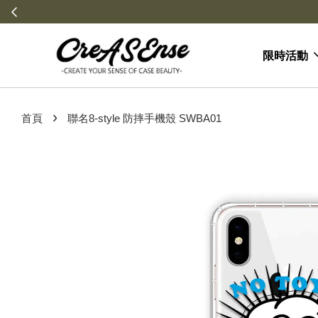
限時活動
›
首頁
聯名8-style 防摔手機殼 SWBA01