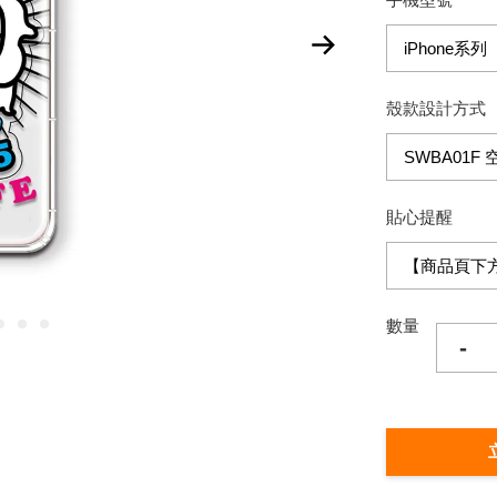
殼款設計方式
貼心提醒
數量
-