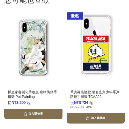
您可能也喜歡
優惠
插畫家客製化手繪畫 寵物防摔手
喬克轟隆隆款 聯名直角少年系列
機殼 Pet-Painting
防摔手機殼 TCAA02
從
NT$ 200
起
從
NT$ 734
起
NT$ 798
-8%
加入購物車
加入購物車