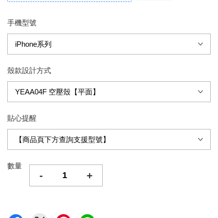
手機型號
殼款設計方式
貼心提醒
數量
-
+