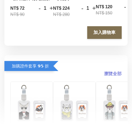
-
NT$ 120
-
+
-
+
NT$ 72
NT$ 224
NT$ 150
NT$ 90
NT$ 280
加入購物車
加購證件套享 𝟵𝟱 折
瀏覽全部
酷帥狗雪納瑞 
燕尾服無毛貓 動物
眼鏡圍巾貓貓 動物