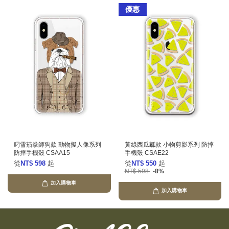
優惠
叼雪茄拳師狗款 動物擬人像系列
黃綠西瓜瓤款 小物剪影系列 防摔
防摔手機殼 CSAA15
手機殼 CSAE22
從
NT$ 598
起
從
NT$ 550
起
NT$ 598
-8%
加入購物車
加入購物車