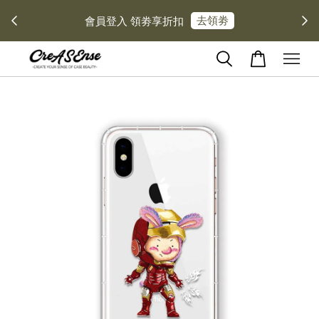
去領劵
會員登入 領劵享折扣