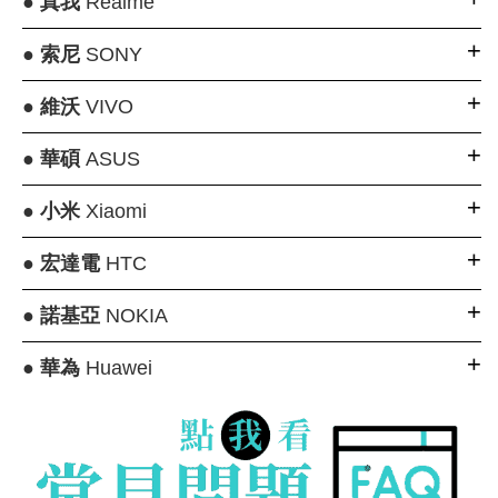
●
真我
Realme
●
索尼
SONY
●
維沃
VIVO
●
華碩
ASUS
●
小米
Xiaomi
●
宏達電
HTC
●
諾基亞
NOKIA
●
華為
Huawei