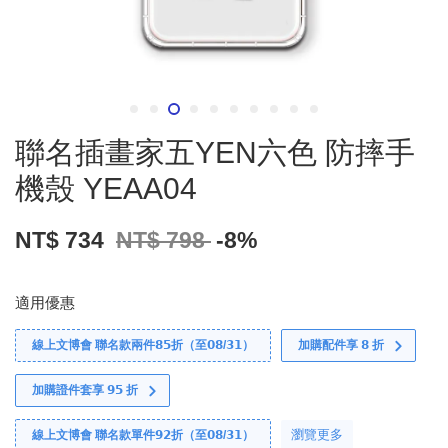
聯名插畫家五YEN六色 防摔手
機殼 YEAA04
NT$ 734
NT$ 798
-8%
適用優惠
線上文博會 聯名款兩件𝟴𝟱折（至𝟬𝟴/𝟯𝟭）
加購配件享 𝟴 折
加購證件套享 𝟵𝟱 折
瀏覽更多
線上文博會 聯名款單件𝟵𝟮折（至𝟬𝟴/𝟯𝟭）