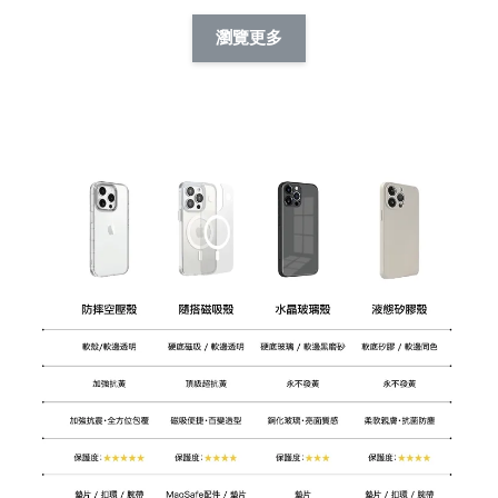
擬人系列 滑蓋
擬人化系列 滑蓋式
擬人系列 滑蓋式證
瀏覽更多
件套(附伸縮卡
證件套(附伸縮卡
件套(附伸縮卡扣)
CSAA14
扣) CSAA07
CSAA05
-
NT$ 214
-
+
-
+
NT$ 214
NT$ 214
NT$ 225
NT$ 225
NT$ 225
加入購物車
瀏覽更多