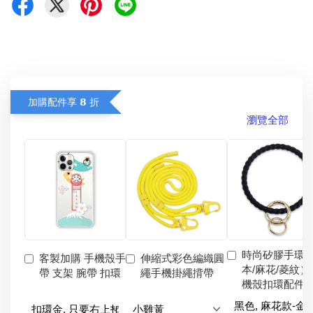
加購配件享 𝟴 折
瀏覽全部
時尚矽膠手環
客製加購 手機殼手
伸縮式彩色編織圓
本/麻花/菱紋）
帶 支架 腕帶 扣環
繩手機掛繩揹帶
機殼扣環配件