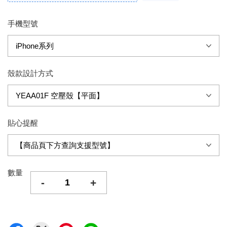
手機型號
殼款設計方式
貼心提醒
數量
-
+