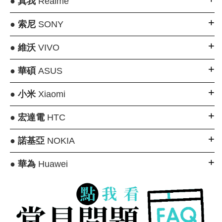
●
真我
Realme
●
索尼
SONY
●
維沃
VIVO
●
華碩
ASUS
●
小米
Xiaomi
●
宏達電
HTC
●
諾基亞
NOKIA
●
華為
Huawei