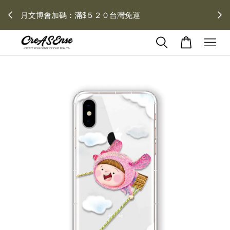
去領劵
會員登入 領劵享折扣