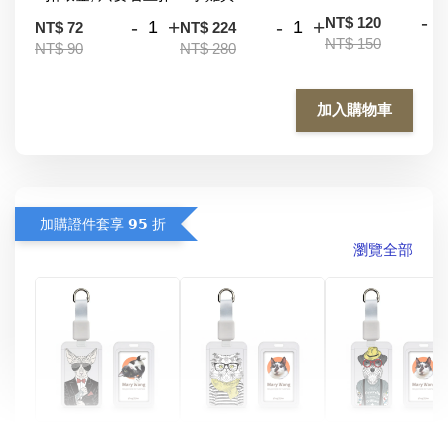
-
NT$ 120
-
+
-
+
NT$ 72
NT$ 224
NT$ 150
NT$ 90
NT$ 280
加入購物車
加購證件套享 𝟵𝟱 折
瀏覽全部
酷帥狗雪納瑞 
燕尾服無毛貓 動物
眼鏡圍巾貓貓 動物