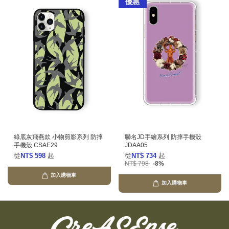
優惠
綠底灰飛燕款 小物剪影系列 防摔
聯名JD手繪系列 防摔手機殼
手機殼 CSAE29
JDAA05
從
NT$ 598
起
從
NT$ 734
起
NT$ 798
-8%
加入購物車
加入購物車