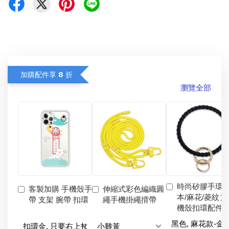
加購配件享 𝟴 折
瀏覽全部
時尚矽膠手環
客製加購 手機殼手
伸縮式彩色編織圓
本/麻花/菱紋）
帶 支架 腕帶 扣環
繩手機掛繩揹帶
機殼扣環配件