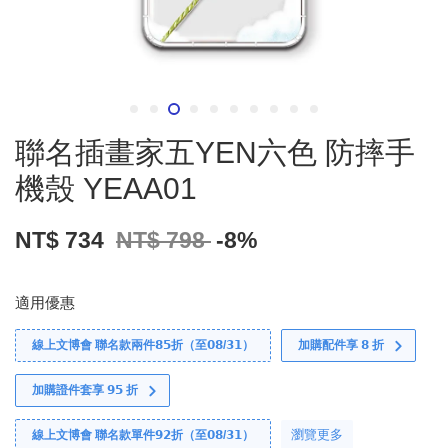
聯名插畫家五YEN六色 防摔手
機殼 YEAA01
NT$ 734
NT$ 798
-8%
適用優惠
線上文博會 聯名款兩件𝟴𝟱折（至𝟬𝟴/𝟯𝟭）
加購配件享 𝟴 折
加購證件套享 𝟵𝟱 折
瀏覽更多
線上文博會 聯名款單件𝟵𝟮折（至𝟬𝟴/𝟯𝟭）