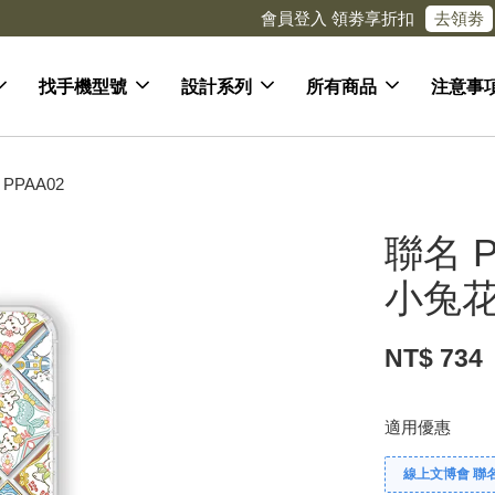
去領劵
會員登入 領劵享折扣
找手機型號
設計系列
所有商品
注意事
PPAA02
聯名 P
小兔花
NT$ 734
適用優惠
線上文博會 聯名款兩