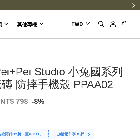
項
其他專欄
ei+Pei Studio 小兔國系列
磚 防摔手機殼 PPAA02
NT$ 798
-8%
件𝟴𝟱折（至𝟬𝟴/𝟯𝟭）
加購配件享 𝟴 折