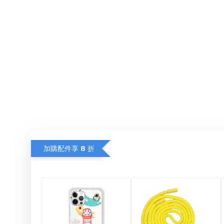
加購配件享 𝟴 折