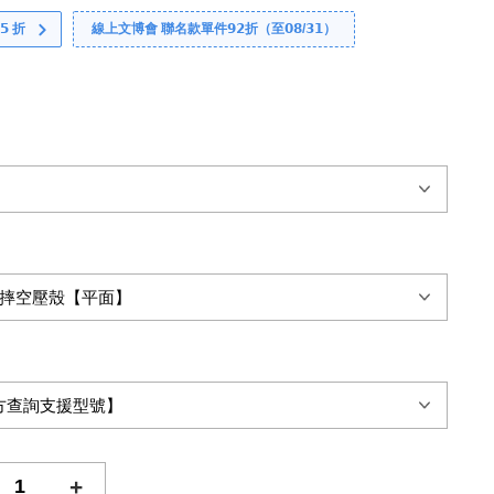
 折
線上文博會 聯名款單件𝟵𝟮折（至𝟬𝟴/𝟯𝟭）
+