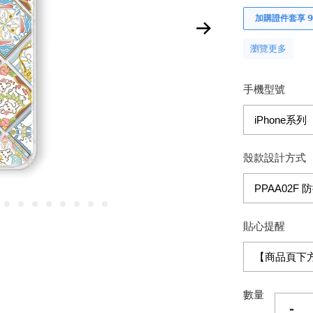
加購證件套享 𝟵
瀏覽更多
手機型號
殼款設計方式
貼心提醒
數量
-