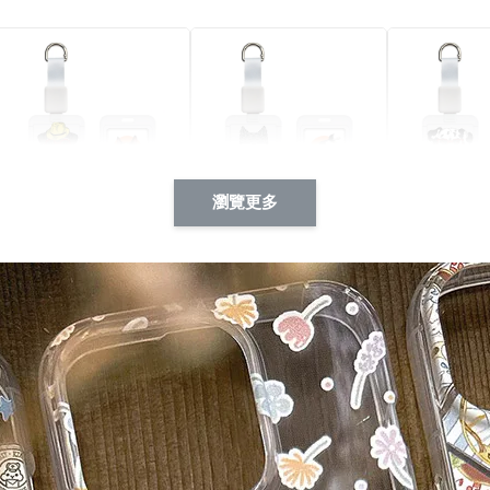
瀏覽更多
酷帥狗雪納瑞 動物擬人
西裝筆挺大野狼 動物擬
燕尾服大麥
系列 滑蓋式證件套(附伸
人化系列 滑蓋式證件套
化系列 滑
縮卡扣) CSAA14
(附伸縮卡扣) CSAA26
伸縮卡扣) 
-
+
-
+
NT$ 214
NT$ 214
NT$ 214
NT$ 225
NT$ 225
NT$ 225
加入