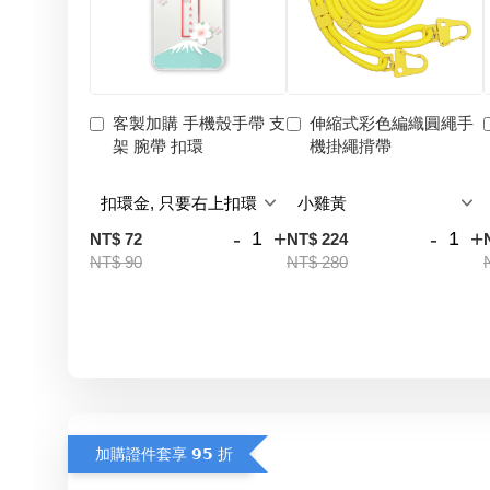
客製加購 手機殼手帶 支
伸縮式彩色編織圓繩手
架 腕帶 扣環
機掛繩揹帶
-
+
-
+
NT$ 72
NT$ 224
NT$ 90
NT$ 280
加購證件套享 𝟵𝟱 折