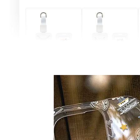
燕尾服無毛貓 動物擬人
眼鏡圍巾貓貓 動物擬人
化系列 滑蓋式證件套(附
系列 滑蓋式證件套(附伸
伸縮卡扣) CSAA07
縮卡扣) CSAA05
-
+
-
+
NT$ 214
NT$ 214
NT$ 225
NT$ 225