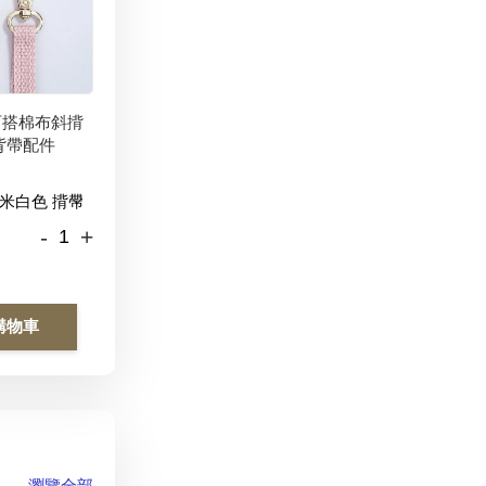
百搭棉布斜揹
背帶配件
-
+
購物車
瀏覽全部