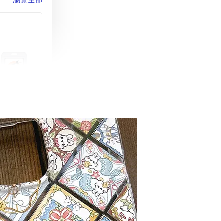
町 動物擬人
蓋式證件套(附
CSAA16
-
+
購物車