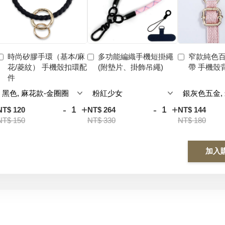
時尚矽膠手環（基本/麻
多功能編織手機短掛繩
窄款純色
花/菱紋） 手機殼扣環配
(附墊片、掛飾吊繩)
帶 手機殼
件
-
+
-
+
NT$ 120
NT$ 264
NT$ 144
NT$ 150
NT$ 330
NT$ 180
加入