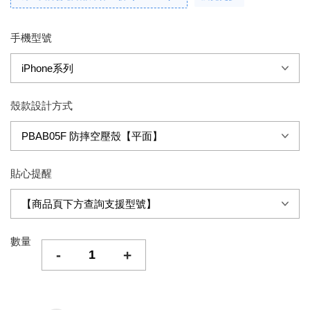
手機型號
殼款設計方式
貼心提醒
數量
-
+