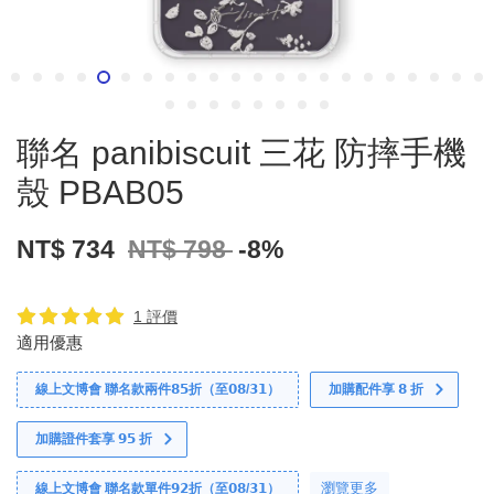
聯名 panibiscuit 三花 防摔手機
殼 PBAB05
NT$ 734
NT$ 798
-8%
1 評價
適用優惠
線上文博會 聯名款兩件𝟴𝟱折（至𝟬𝟴/𝟯𝟭）
加購配件享 𝟴 折
加購證件套享 𝟵𝟱 折
瀏覽更多
線上文博會 聯名款單件𝟵𝟮折（至𝟬𝟴/𝟯𝟭）