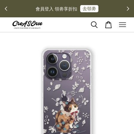
去領劵
會員登入 領劵享折扣