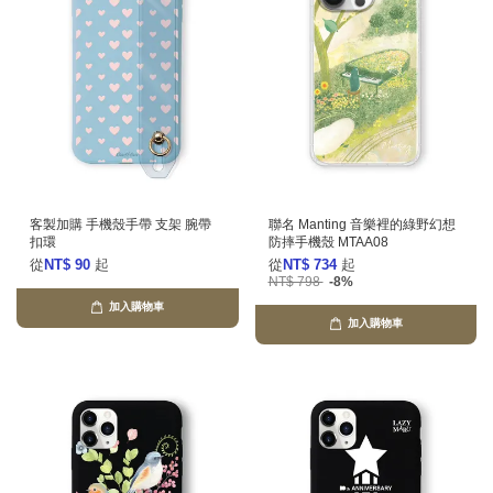
客製加購 手機殼手帶 支架 腕帶
聯名 Manting 音樂裡的綠野幻想
扣環
防摔手機殼 MTAA08
從
NT$ 90
起
從
NT$ 734
起
NT$ 798
-8%
加入購物車
加入購物車