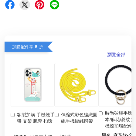
加購配件享 𝟴 折
瀏覽全部
時尚矽膠手環
客製加購 手機殼手
伸縮式彩色編織圓
本/麻花/菱紋）
帶 支架 腕帶 扣環
繩手機掛繩揹帶
機殼扣環配件