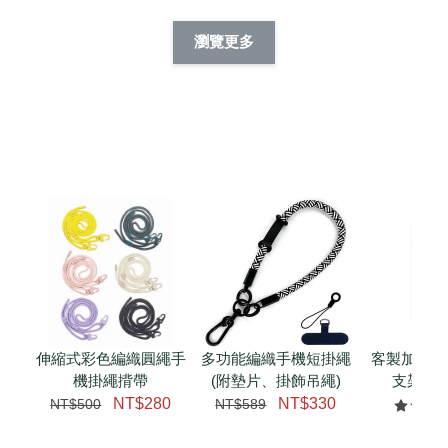
酷帥狗雪納瑞 
燕尾服無毛貓 動物
眼鏡圍巾貓貓 動物
擬人系列 滑蓋
擬人化系列 滑蓋式
擬人系列 滑蓋式證
瀏覽更多
件套(附伸縮卡
證件套(附伸縮卡
件套(附伸縮卡扣)
CSAA14
扣) CSAA07
CSAA05
-
NT$ 214
-
+
-
+
NT$ 214
NT$ 214
NT$ 225
NT$ 225
NT$ 225
加入購物車
瀏覽更多
伸縮式彩色編織圓繩手
多功能編織手機短掛繩
客製加購 
機掛繩揹帶
(附墊片、掛飾吊繩)
支架 腕
NT$280
NT$330
NT$500
NT$589
NT$