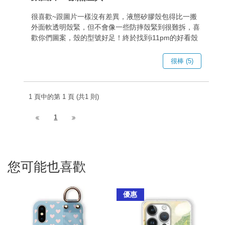
很喜歡~跟圖片一樣沒有差異，液態矽膠殼包得比一搬
外面軟透明殼緊，但不會像一些防摔殼緊到很難拆，喜
歡你們圖案，殼的型號好足！終於找到i11pm的好看殼
很棒 (5)
1 頁中的第 1 頁 (共1 則)
1
您可能也喜歡
優惠