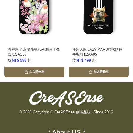
春神來了 浪漫花鳥系列 防摔手機
小超人款 LAZY MARU聯名防摔
殼 CSAC07
手機殼 LZAA05
從
NT$ 598
起
從
NT$ 499
起
加入購物車
加入購物車
© 2026 Copyright © CreASEnse 創感品味. Since 2016.
* About US *