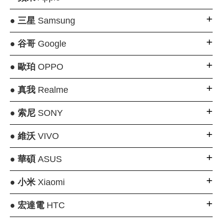
●
三星
Samsung
●
谷哥
Google
●
歐珀
OPPO
●
真我
Realme
●
索尼
SONY
●
維沃
VIVO
●
華碩
ASUS
●
小米
Xiaomi
●
宏達電
HTC