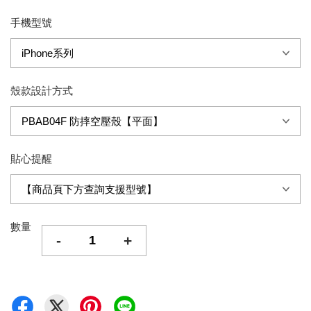
手機型號
殼款設計方式
貼心提醒
數量
-
+