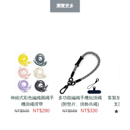
擬人系列 滑蓋
擬人化系列 滑蓋式
擬人系列 滑蓋式證
瀏覽更多
件套(附伸縮卡
證件套(附伸縮卡
件套(附伸縮卡扣)
CSAA14
扣) CSAA07
CSAA05
-
NT$ 214
-
+
-
+
NT$ 214
NT$ 214
NT$ 225
NT$ 225
NT$ 225
加入購物車
瀏覽更多
伸縮式彩色編織圓繩手
多功能編織手機短掛繩
客製加購 
機掛繩揹帶
(附墊片、掛飾吊繩)
支架 腕
NT$280
NT$330
NT$500
NT$589
NT$