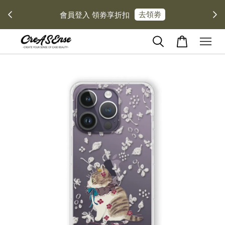
去領劵
會員登入 領劵享折扣