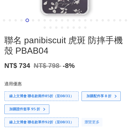
聯名 panibiscuit 虎斑 防摔手機
殼 PBAB04
NT$ 734
NT$ 798
-8%
適用優惠
線上文博會 聯名款兩件𝟴𝟱折（至𝟬𝟴/𝟯𝟭）
加購配件享 𝟴 折
加購證件套享 𝟵𝟱 折
瀏覽更多
線上文博會 聯名款單件𝟵𝟮折（至𝟬𝟴/𝟯𝟭）