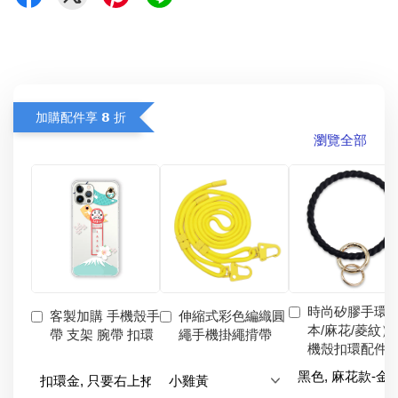
加購配件享 𝟴 折
瀏覽全部
時尚矽膠手環
客製加購 手機殼手
伸縮式彩色編織圓
本/麻花/菱紋）
帶 支架 腕帶 扣環
繩手機掛繩揹帶
機殼扣環配件