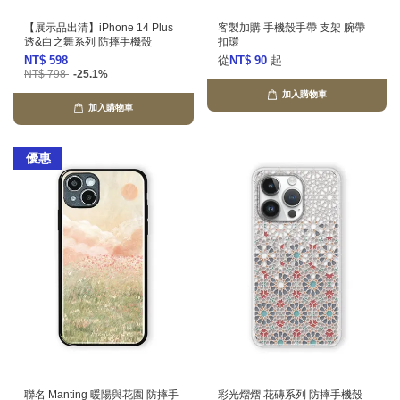
【展示品出清】iPhone 14 Plus
客製加購 手機殼手帶 支架 腕帶
透&白之舞系列 防摔手機殼
扣環
NT$ 598
從
NT$ 90
起
NT$ 798
-25.1%
加入購物車
加入購物車
優惠
聯名 Manting 暖陽與花園 防摔手
彩光熠熠 花磚系列 防摔手機殼