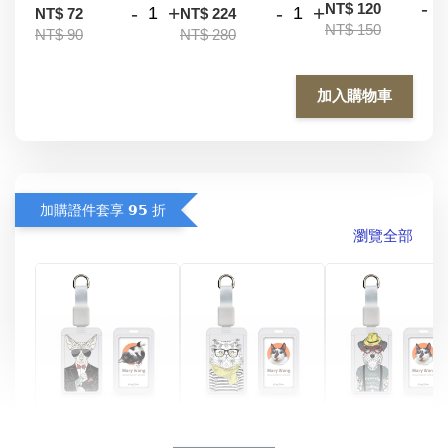
-
NT$ 120
-
+
-
+
NT$ 72
NT$ 224
NT$ 150
NT$ 90
NT$ 280
加入購物車
加購證件套享 𝟵𝟱 折
瀏覽全部
酷帥狗雪納瑞 
燕尾服無毛貓 動物
眼鏡圍巾貓貓 動物