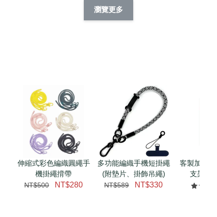
擬人系列 滑蓋
擬人化系列 滑蓋式
擬人系列 滑蓋式證
瀏覽更多
件套(附伸縮卡
證件套(附伸縮卡
件套(附伸縮卡扣)
CSAA14
扣) CSAA07
CSAA05
-
NT$ 214
-
+
-
+
NT$ 214
NT$ 214
NT$ 225
NT$ 225
NT$ 225
加入購物車
瀏覽更多
伸縮式彩色編織圓繩手
多功能編織手機短掛繩
客製加購 
機掛繩揹帶
(附墊片、掛飾吊繩)
支架 腕
NT$280
NT$330
NT$500
NT$589
NT$