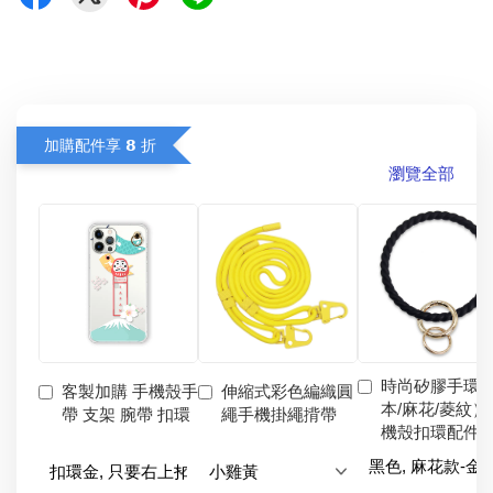
加購配件享 𝟴 折
瀏覽全部
時尚矽膠手環
客製加購 手機殼手
伸縮式彩色編織圓
本/麻花/菱紋）
帶 支架 腕帶 扣環
繩手機掛繩揹帶
機殼扣環配件