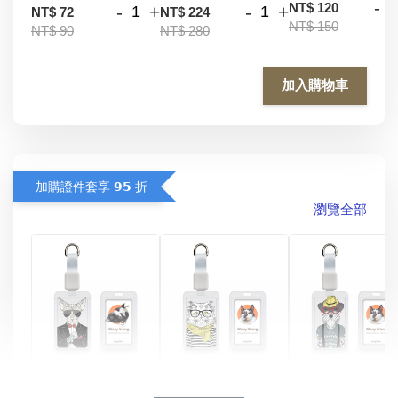
-
NT$ 120
-
+
-
+
NT$ 72
NT$ 224
NT$ 150
NT$ 90
NT$ 280
加入購物車
加購證件套享 𝟵𝟱 折
瀏覽全部
酷帥狗雪納瑞 
燕尾服無毛貓 動物
眼鏡圍巾貓貓 動物