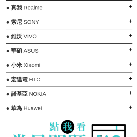
●
真我
Realme
●
索尼
SONY
●
維沃
VIVO
●
華碩
ASUS
●
小米
Xiaomi
●
宏達電
HTC
●
諾基亞
NOKIA
●
華為
Huawei