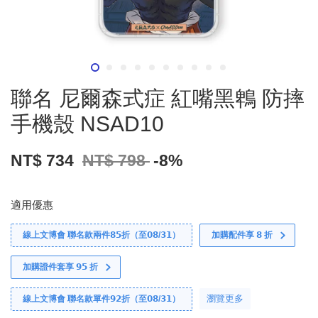
聯名 尼爾森式症 紅嘴黑鵯 防摔
手機殼 NSAD10
NT$ 734
NT$ 798
-8%
適用優惠
線上文博會 聯名款兩件𝟴𝟱折（至𝟬𝟴/𝟯𝟭）
加購配件享 𝟴 折
加購證件套享 𝟵𝟱 折
瀏覽更多
線上文博會 聯名款單件𝟵𝟮折（至𝟬𝟴/𝟯𝟭）