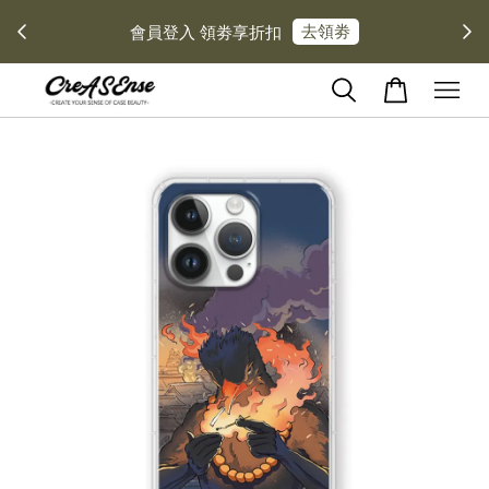
去領劵
會員登入 領劵享折扣