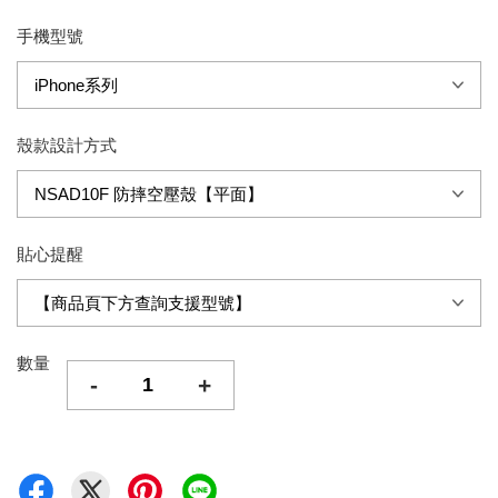
手機型號
殼款設計方式
貼心提醒
數量
-
+