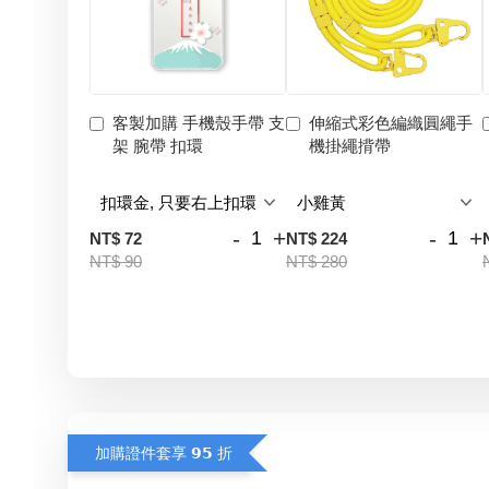
客製加購 手機殼手帶 支
伸縮式彩色編織圓繩手
架 腕帶 扣環
機掛繩揹帶
-
+
-
+
NT$ 72
NT$ 224
NT$ 90
NT$ 280
加購證件套享 𝟵𝟱 折