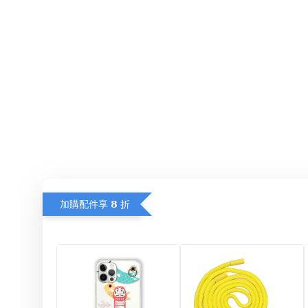
加購配件享 𝟴 折