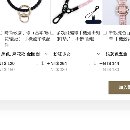
時尚矽膠手環（基本/麻
多功能編織手機短掛繩
窄款純色
花/菱紋） 手機殼扣環配
(附墊片、掛飾吊繩)
帶 手機殼
件
-
+
-
+
NT$ 120
NT$ 264
NT$ 144
NT$ 150
NT$ 330
NT$ 180
加入