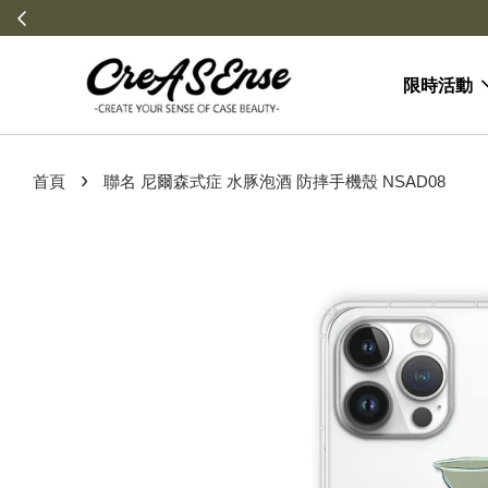
限時活動
›
首頁
聯名 尼爾森式症 水豚泡酒 防摔手機殼 NSAD08