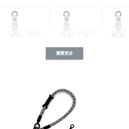
瀏覽更多
酷帥狗雪納瑞 動物擬人
西裝筆挺大野狼 動物擬
燕尾服大麥
系列 滑蓋式證件套(附伸
人化系列 滑蓋式證件套
化系列 滑
縮卡扣) CSAA14
(附伸縮卡扣) CSAA26
伸縮卡扣) 
-
+
-
+
NT$ 214
NT$ 214
NT$ 214
NT$ 225
NT$ 225
NT$ 225
加入