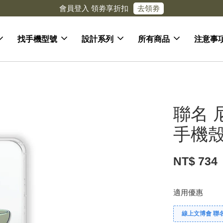
去領劵
會員登入 領劵享折扣
找手機型號
設計系列
所有商品
注意事
聯名 
手機殼
NT$ 734
適用優惠
線上文博會 聯名款兩