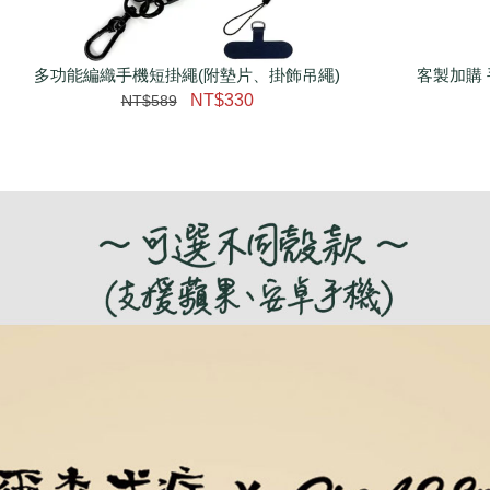
多功能編織手機短掛繩(附墊片、掛飾吊繩)
瀏覽更多
客製加購 
NT$330
NT$589