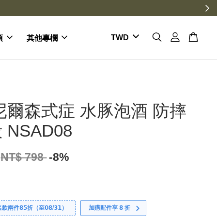
項
其他專欄
尼爾森式症 水豚泡酒 防摔
 NSAD08
NT$ 798
-8%
件𝟴𝟱折（至𝟬𝟴/𝟯𝟭）
加購配件享 𝟴 折