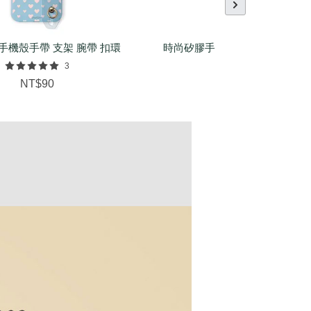
手機殼手帶 支架 腕帶 扣環
時尚矽膠手環（基本/麻花/菱紋
配件
3
NT$150
NT$90