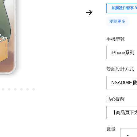
加購證件套享 𝟵
瀏覽更多
手機型號
殼款設計方式
貼心提醒
數量
-