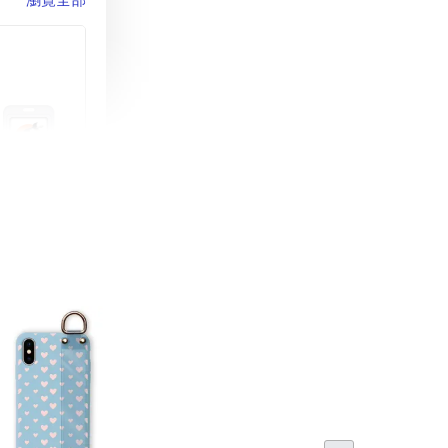
町 動物擬人
蓋式證件套(附
CSAA16
-
+
購物車