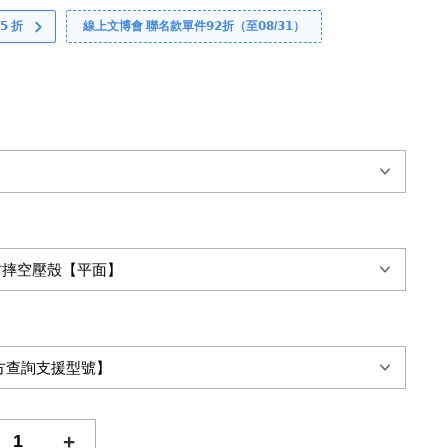
 折
線上文博會 聯名款單件𝟵𝟮折（至𝟬𝟴/𝟯𝟭）
+