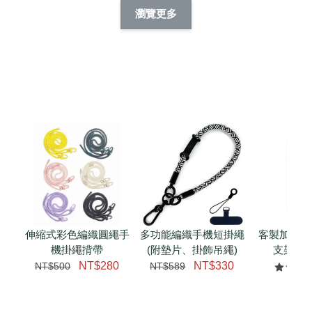
擬人系列 滑蓋
擬人化系列 滑蓋式
擬人系列 滑蓋式證
瀏覽更多
件套(附伸縮卡
證件套(附伸縮卡
件套(附伸縮卡扣)
CSAA14
扣) CSAA07
CSAA05
-
NT$ 214
-
+
-
+
NT$ 214
NT$ 214
NT$ 225
NT$ 225
NT$ 225
加入購物車
瀏覽更多
伸縮式彩色編織圓繩手
多功能編織手機短掛繩
客製加購 
機掛繩揹帶
(附墊片、掛飾吊繩)
支架 腕
NT$280
NT$330
NT$500
NT$589
NT$