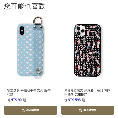
您可能也喜歡
客製加購 手機殼手帶 支架 腕帶
赤條條泳裝秀 涼爽夏日系列 防摔
扣環
手機殼 CSBB07
從
NT$ 90
起
從
NT$ 598
起
加入購物車
加入購物車