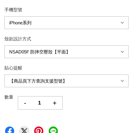
手機型號
殼款設計方式
貼心提醒
數量
-
+