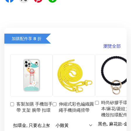
加購配件享 𝟴 折
瀏覽全部
時尚矽膠手環
客製加購 手機殼手
伸縮式彩色編織圓
本/麻花/菱紋）
帶 支架 腕帶 扣環
繩手機掛繩揹帶
機殼扣環配件