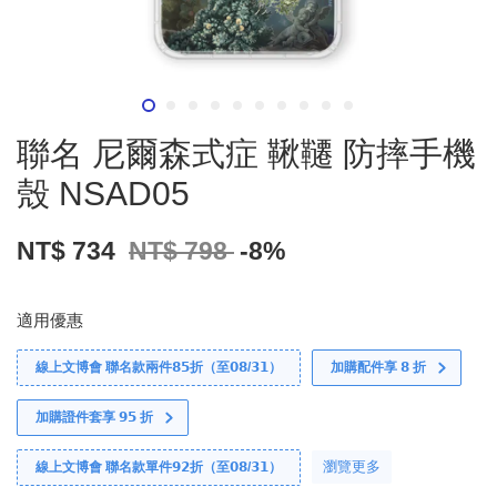
聯名 尼爾森式症 鞦韆 防摔手機
殼 NSAD05
NT$ 734
NT$ 798
-8%
適用優惠
線上文博會 聯名款兩件𝟴𝟱折（至𝟬𝟴/𝟯𝟭）
加購配件享 𝟴 折
加購證件套享 𝟵𝟱 折
瀏覽更多
線上文博會 聯名款單件𝟵𝟮折（至𝟬𝟴/𝟯𝟭）