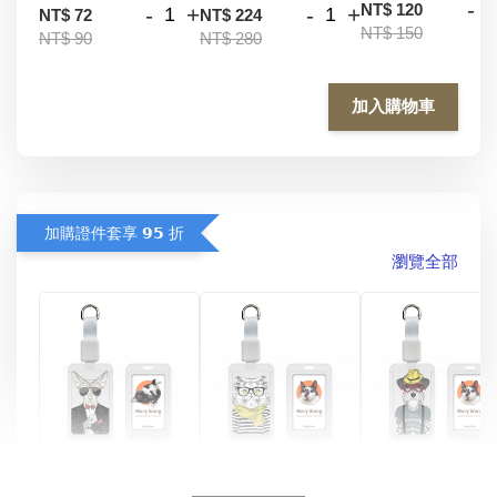
-
NT$ 120
-
+
-
+
NT$ 72
NT$ 224
NT$ 150
NT$ 90
NT$ 280
加入購物車
加購證件套享 𝟵𝟱 折
瀏覽全部
酷帥狗雪納瑞 
燕尾服無毛貓 動物
眼鏡圍巾貓貓 動物