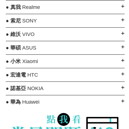
●
真我
Realme
●
索尼
SONY
●
維沃
VIVO
●
華碩
ASUS
●
小米
Xiaomi
●
宏達電
HTC
●
諾基亞
NOKIA
●
華為
Huawei