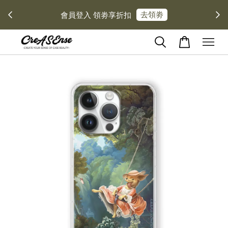
去領劵
會員登入 領劵享折扣