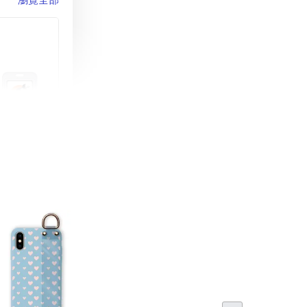
町 動物擬人
蓋式證件套(附
CSAA16
-
+
購物車