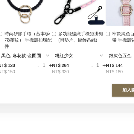
時尚矽膠手環（基本/麻
多功能編織手機短掛繩
窄款純色
花/菱紋） 手機殼扣環配
(附墊片、掛飾吊繩)
帶 手機殼
件
-
+
-
+
NT$ 120
NT$ 264
NT$ 144
NT$ 150
NT$ 330
NT$ 180
加入