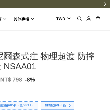
項
其他專欄
尼爾森式症 物理超渡 防摔
NSAA01
NT$ 798
-8%
件𝟴𝟱折（至𝟬𝟴/𝟯𝟭）
加購配件享 𝟴 折