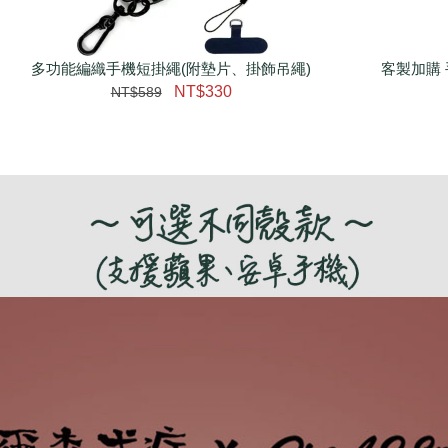
多功能編織手機短掛繩(附墊片、掛飾吊繩)
瀏覽更多
客製加購 
NT$330
NT$589