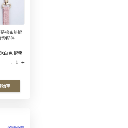
百搭棉布斜揹
背帶配件
-
+
購物車
瀏覽全部