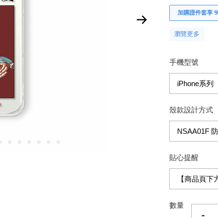
加購證件套享 𝟵
瀏覽更多
手機型號
殼款設計方式
貼心提醒
數量
-