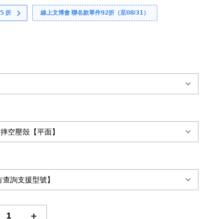
 折
線上文博會 聯名款單件𝟵𝟮折（至𝟬𝟴/𝟯𝟭）
+