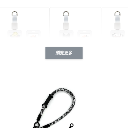
瀏覽更多
酷帥狗雪納瑞 動物擬人
西裝筆挺大野狼 動物擬
燕尾服大麥
系列 滑蓋式證件套(附伸
人化系列 滑蓋式證件套
化系列 滑
縮卡扣) CSAA14
(附伸縮卡扣) CSAA26
伸縮卡扣) 
-
+
-
+
NT$ 214
NT$ 214
NT$ 214
NT$ 225
NT$ 225
NT$ 225
加入