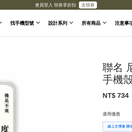
去領劵
會員登入 領劵享折扣
找手機型號
設計系列
所有商品
注意事
聯名 
手機殼 
NT$ 734
適用優惠
線上文博會 聯名款兩