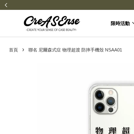
限時活動
›
首頁
聯名 尼爾森式症 物理超渡 防摔手機殼 NSAA01