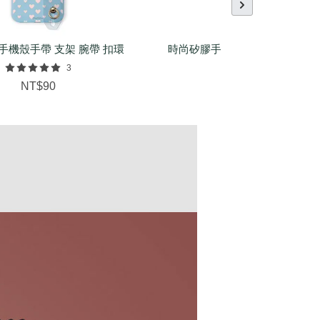
手機殼手帶 支架 腕帶 扣環
時尚矽膠手環（基本/麻花/菱紋
配件
3
NT$150
NT$90