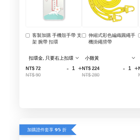
客製加購 手機殼手帶 支
伸縮式彩色編織圓繩手
架 腕帶 扣環
機掛繩揹帶
-
+
-
+
NT$ 72
NT$ 224
NT$ 90
NT$ 280
加購證件套享 𝟵𝟱 折