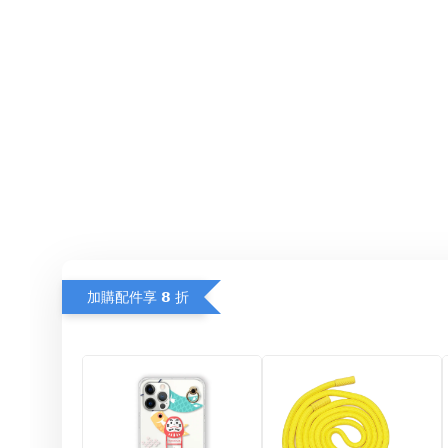
加購配件享 𝟴 折