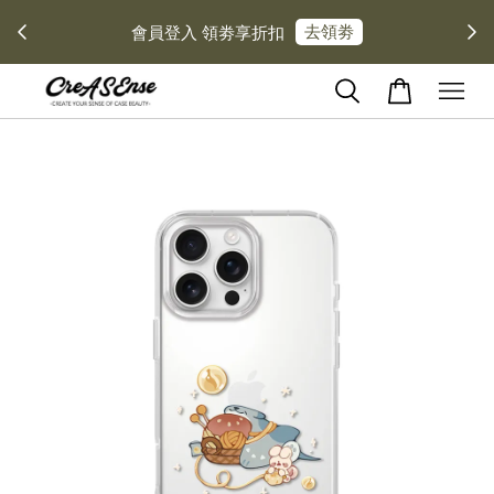
去領劵
會員登入 領劵享折扣