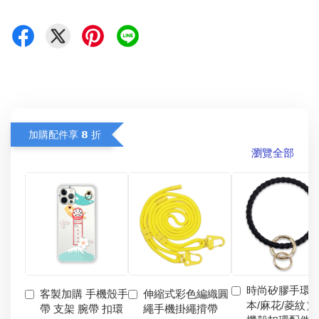
加購配件享 𝟴 折
瀏覽全部
時尚矽膠手環
客製加購 手機殼手
伸縮式彩色編織圓
本/麻花/菱紋）
帶 支架 腕帶 扣環
繩手機掛繩揹帶