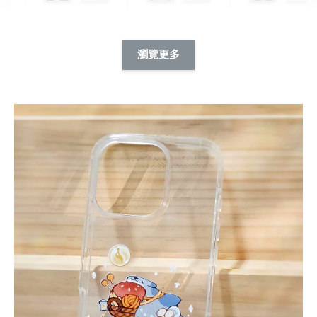
酷帥狗雪納瑞 
燕尾服無毛貓 動物
眼鏡圍巾貓貓 動物
擬人系列 滑蓋
擬人化系列 滑蓋式
擬人系列 滑蓋式證
瀏覽更多
件套(附伸縮卡
證件套(附伸縮卡
件套(附伸縮卡扣)
CSAA14
扣) CSAA07
CSAA05
-
NT$ 214
-
+
-
+
NT$ 214
NT$ 214
NT$ 225
NT$ 225
NT$ 225
加入購物車
瀏覽更多