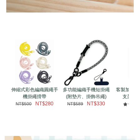
伸縮式彩色編織圓繩手
多功能編織手機短掛繩
客製加購 
機掛繩揹帶
(附墊片、掛飾吊繩)
支架 腕
NT$280
NT$330
NT$500
NT$589
NT$