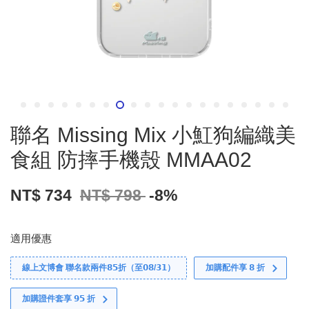
聯名 Missing Mix 小魟狗編織美
食組 防摔手機殼 MMAA02
NT$ 734
NT$ 798
-8%
適用優惠
線上文博會 聯名款兩件𝟴𝟱折（至𝟬𝟴/𝟯𝟭）
加購配件享 𝟴 折
加購證件套享 𝟵𝟱 折