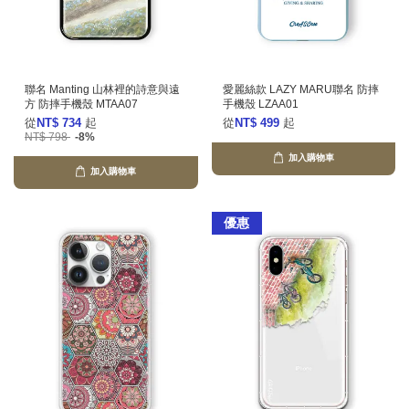
聯名 Manting 山林裡的詩意與遠
愛麗絲款 LAZY MARU聯名 防摔
方 防摔手機殼 MTAA07
手機殼 LZAA01
從
NT$ 734
起
從
NT$ 499
起
NT$ 798
-8%
加入購物車
加入購物車
優惠