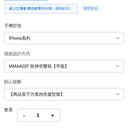
瀏覽更多
線上文博會 聯名款單件𝟵𝟮折（至𝟬𝟴/𝟯𝟭）
手機型號
殼款設計方式
貼心提醒
數量
-
+