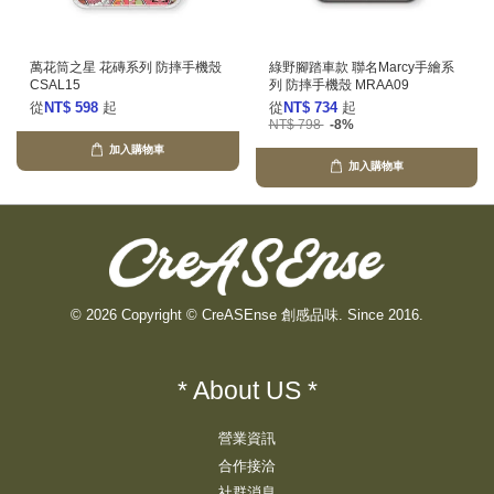
萬花筒之星 花磚系列 防摔手機殼
綠野腳踏車款 聯名Marcy手繪系
CSAL15
列 防摔手機殼 MRAA09
從
NT$ 598
起
從
NT$ 734
起
NT$ 798
-8%
加入購物車
加入購物車
© 2026 Copyright © CreASEnse 創感品味. Since 2016.
* About US *
營業資訊
合作接洽
社群消息