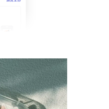
町 動物擬人
蓋式證件套(附
CSAA16
-
+
購物車