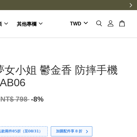
項
其他專欄
夢女小姐 鬱金香 防摔手機
AB06
NT$ 798
-8%
件𝟴𝟱折（至𝟬𝟴/𝟯𝟭）
加購配件享 𝟴 折