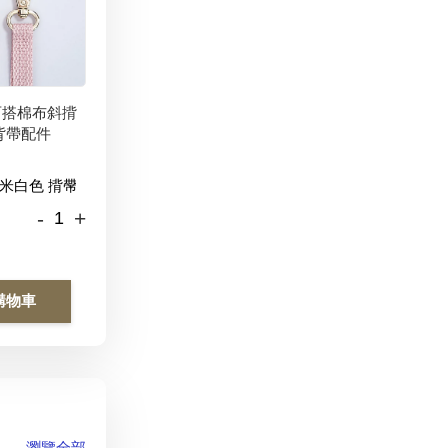
百搭棉布斜揹
背帶配件
-
+
購物車
瀏覽全部