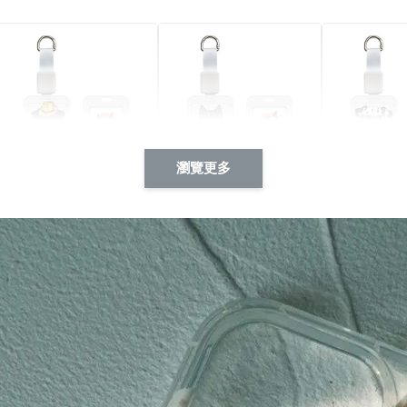
瀏覽更多
酷帥狗雪納瑞 動物擬人
西裝筆挺大野狼 動物擬
燕尾服大麥
系列 滑蓋式證件套(附伸
人化系列 滑蓋式證件套
化系列 滑
縮卡扣) CSAA14
(附伸縮卡扣) CSAA26
伸縮卡扣) 
-
+
-
+
NT$ 214
NT$ 214
NT$ 214
NT$ 225
NT$ 225
NT$ 225
加入