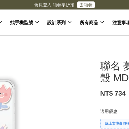
去領劵
會員登入 領劵享折扣
找手機型號
設計系列
所有商品
注意事
聯名 
殼 MD
NT$ 734
適用優惠
線上文博會 聯名款兩