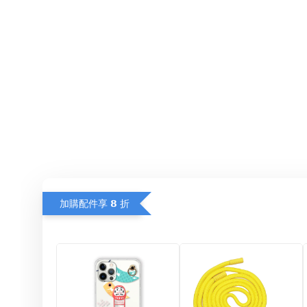
加購配件享 𝟴 折