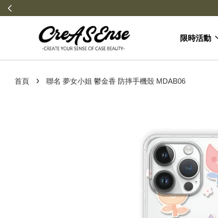
限時活動
›
首頁
聯名 夢女小姐 鬱金香 防摔手機殼 MDAB06