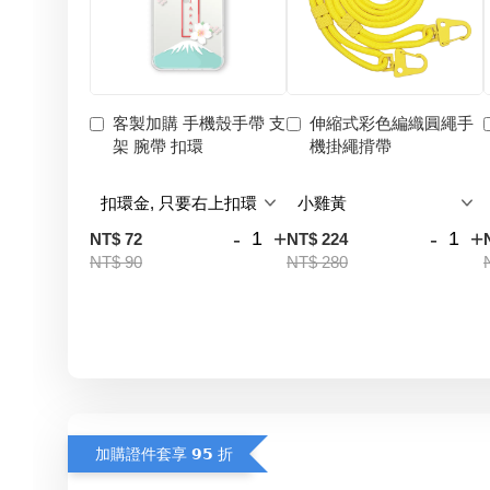
客製加購 手機殼手帶 支
伸縮式彩色編織圓繩手
架 腕帶 扣環
機掛繩揹帶
-
+
-
+
NT$ 72
NT$ 224
NT$ 90
NT$ 280
加購證件套享 𝟵𝟱 折