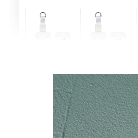
燕尾服無毛貓 動物擬人
眼鏡圍巾貓貓 動物擬人
化系列 滑蓋式證件套(附
系列 滑蓋式證件套(附伸
伸縮卡扣) CSAA07
縮卡扣) CSAA05
-
+
-
+
NT$ 214
NT$ 214
NT$ 225
NT$ 225