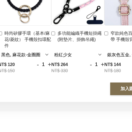
時尚矽膠手環（基本/麻
多功能編織手機短掛繩
窄款純色
花/菱紋） 手機殼扣環配
(附墊片、掛飾吊繩)
帶 手機殼
件
-
+
-
+
NT$ 120
NT$ 264
NT$ 144
NT$ 150
NT$ 330
NT$ 180
加入