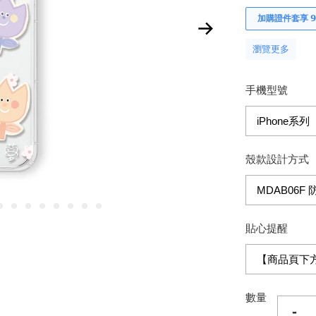
加購證件套享 𝟵
瀏覽更多
手機型號
殼款設計方式
貼心提醒
數量
-