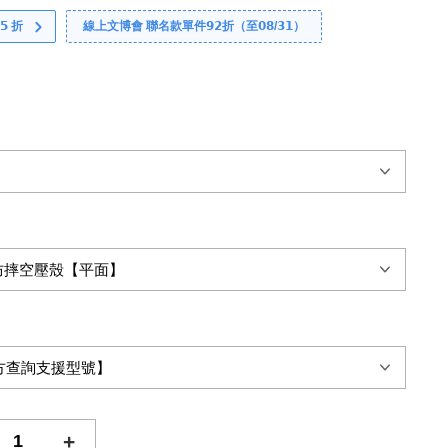
 折
線上文博會 聯名款單件𝟵𝟮折（至𝟬𝟴/𝟯𝟭）
+