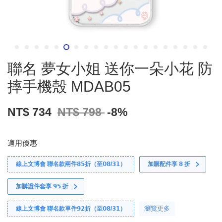
聯名 夢女小姐 送你一朵小花 防
摔手機殼 MDAB05
NT$ 734
NT$ 798
-8%
適用優惠
線上文博會 聯名款兩件𝟴𝟱折（至𝟬𝟴/𝟯𝟭）
加購配件享 𝟴 折
加購證件套享 𝟵𝟱 折
瀏覽更多
線上文博會 聯名款單件𝟵𝟮折（至𝟬𝟴/𝟯𝟭）