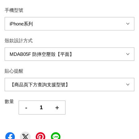
手機型號
殼款設計方式
貼心提醒
數量
-
+