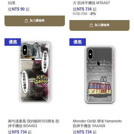
扣環
方 防摔手機殼 MTAA07
從
NT$ 90
起
從
NT$ 734
起
NT$ 798
-8%
加入購物車
加入購物車
優惠
優惠
兩句漫畫風 我的貓BOSS聯名 防
Monster Girl款 聯名Yamamoto
摔手機殼 BOAA01
防摔手機殼 YAAA09
從
NT$ 734
起
從
NT$ 734
起