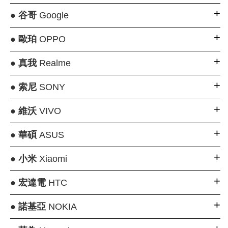
●
谷哥
Google
●
歐珀
OPPO
●
真我
Realme
●
索尼
SONY
●
維沃
VIVO
●
華碩
ASUS
●
小米
Xiaomi
●
宏達電
HTC
●
諾基亞
NOKIA