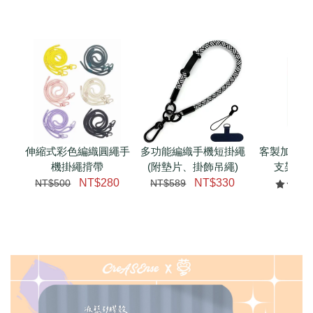
伸縮式彩色編織圓繩手
多功能編織手機短掛繩
客製加購 
機掛繩揹帶
(附墊片、掛飾吊繩)
支架 腕
NT$280
NT$330
NT$500
NT$589
NT$