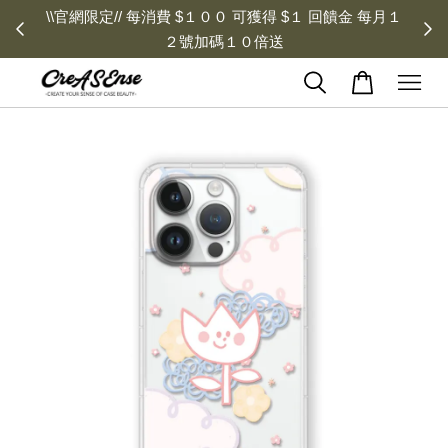
\\官網限定// 每消費 $１００ 可獲得 $１ 回饋金 每月１
２號加碼１０倍送