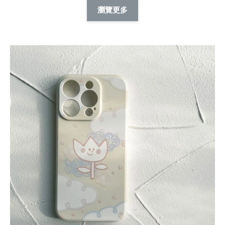
擬人系列 滑蓋
擬人化系列 滑蓋式
擬人系列 滑蓋式證
瀏覽更多
件套(附伸縮卡
證件套(附伸縮卡
件套(附伸縮卡扣)
CSAA14
扣) CSAA07
CSAA05
-
NT$ 214
-
+
-
+
NT$ 214
NT$ 214
NT$ 225
NT$ 225
NT$ 225
加入購物車
瀏覽更多