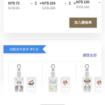
-
NT$ 120
-
+
-
+
NT$ 72
NT$ 224
NT$ 150
NT$ 90
NT$ 280
加入購物車
加購證件套享 𝟵𝟱 折
瀏覽全部
酷帥狗雪納瑞 
燕尾服無毛貓 動物
眼鏡圍巾貓貓 動物