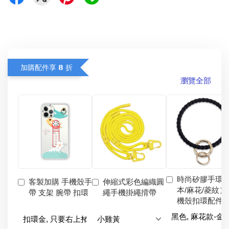
加購配件享 𝟴 折
瀏覽全部
時尚矽膠手環
客製加購 手機殼手
伸縮式彩色編織圓
本/麻花/菱紋）
帶 支架 腕帶 扣環
繩手機掛繩揹帶
機殼扣環配件