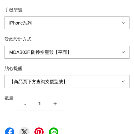
手機型號
殼款設計方式
貼心提醒
數量
-
+