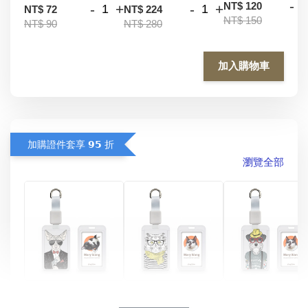
-
NT$ 120
-
+
-
+
NT$ 72
NT$ 224
NT$ 150
NT$ 90
NT$ 280
加入購物車
加購證件套享 𝟵𝟱 折
瀏覽全部
酷帥狗雪納瑞 
燕尾服無毛貓 動物
眼鏡圍巾貓貓 動物