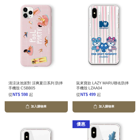
清涼泳池派對 涼爽夏日系列 防摔
鼠來寶款 LAZY MARU聯名防摔
手機殼 CSBB05
手機殼 LZAA04
從
NT$ 598
起
從
NT$ 499
起
加入購物車
加入購物車
優惠