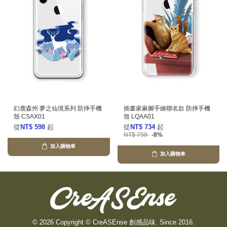
幻鹿森州 夢之仙境系列 防摔手機
插畫家麻腳手繪聯名款 防摔手機
殼 CSAX01
殼 LQAA01
從
NT$ 598
起
從
NT$ 734
起
NT$ 798
-8%
加入購物車
加入購物車
© 2026 Copyright © CreASEnse 創感品味. Since 2016.