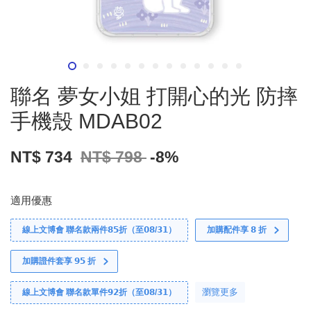
聯名 夢女小姐 打開心的光 防摔
手機殼 MDAB02
NT$ 734
NT$ 798
-8%
適用優惠
線上文博會 聯名款兩件𝟴𝟱折（至𝟬𝟴/𝟯𝟭）
加購配件享 𝟴 折
加購證件套享 𝟵𝟱 折
瀏覽更多
線上文博會 聯名款單件𝟵𝟮折（至𝟬𝟴/𝟯𝟭）