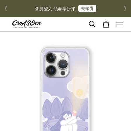
去領劵
會員登入 領劵享折扣