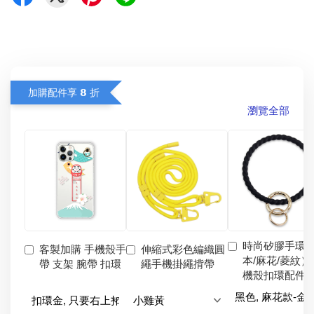
加購配件享 𝟴 折
瀏覽全部
時尚矽膠手環
客製加購 手機殼手
伸縮式彩色編織圓
本/麻花/菱紋）
帶 支架 腕帶 扣環
繩手機掛繩揹帶
機殼扣環配件