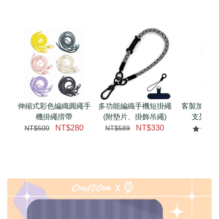
伸縮式彩色編織圓繩手
多功能編織手機短掛繩
客製加購 
機掛繩揹帶
(附墊片、掛飾吊繩)
支架 腕
NT$280
NT$330
NT$500
NT$589
NT$