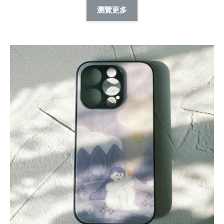
擬人系列 滑蓋
擬人化系列 滑蓋式
擬人系列 滑蓋式證
瀏覽更多
件套(附伸縮卡
證件套(附伸縮卡
件套(附伸縮卡扣)
CSAA14
扣) CSAA07
CSAA05
-
NT$ 214
-
+
-
+
NT$ 214
NT$ 214
NT$ 225
NT$ 225
NT$ 225
加入購物車
瀏覽更多