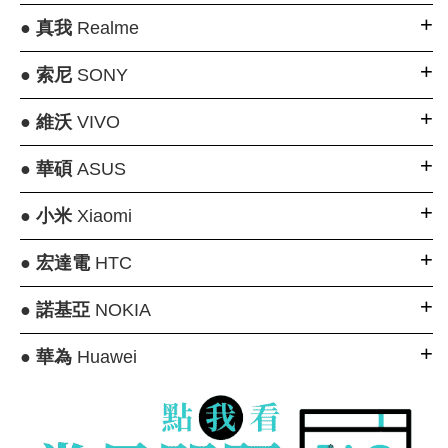
●
真我
Realme
●
索尼
SONY
●
維沃
VIVO
●
華碩
ASUS
●
小米
Xiaomi
●
宏達電
HTC
●
諾基亞
NOKIA
●
華為
Huawei