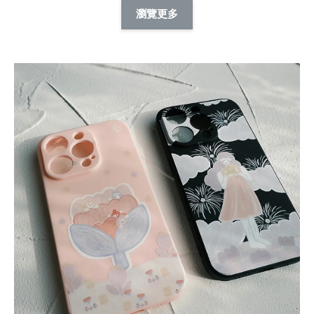
擬人系列 滑蓋
擬人化系列 滑蓋式
擬人系列 滑蓋式證
瀏覽更多
件套(附伸縮卡
證件套(附伸縮卡
件套(附伸縮卡扣)
CSAA14
扣) CSAA07
CSAA05
-
NT$ 214
-
+
-
+
NT$ 214
NT$ 214
NT$ 225
NT$ 225
NT$ 225
加入購物車
瀏覽更多