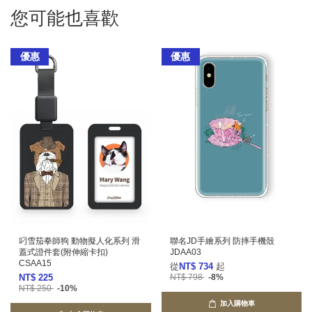
您可能也喜歡
優惠
優惠
叼雪茄拳師狗 動物擬人化系列 滑
聯名JD手繪系列 防摔手機殼
蓋式證件套(附伸縮卡扣)
JDAA03
CSAA15
從
NT$ 734
起
NT$ 225
NT$ 798
-8%
NT$ 250
-10%
加入購物車