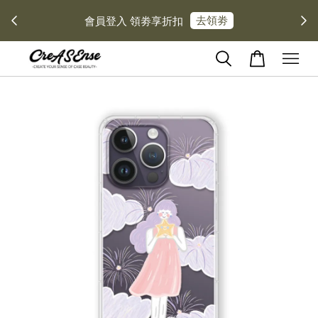
去領劵
會員登入 領劵享折扣