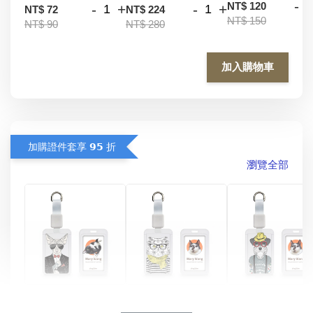
-
NT$ 120
-
+
-
+
NT$ 72
NT$ 224
NT$ 150
NT$ 90
NT$ 280
加入購物車
加購證件套享 𝟵𝟱 折
瀏覽全部
酷帥狗雪納瑞 
燕尾服無毛貓 動物
眼鏡圍巾貓貓 動物