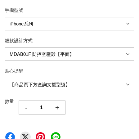
手機型號
殼款設計方式
貼心提醒
數量
-
+