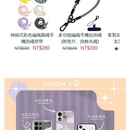
伸縮式彩色編織圓繩手
多功能編織手機短掛繩
客製加購 
機掛繩揹帶
(附墊片、掛飾吊繩)
支架 腕
NT$280
NT$330
NT$500
NT$589
NT$