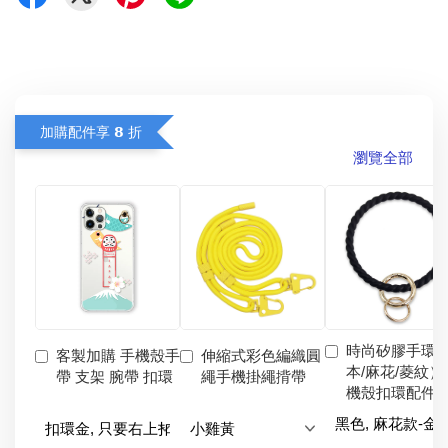
加購配件享 𝟴 折
瀏覽全部
時尚矽膠手環
客製加購 手機殼手
伸縮式彩色編織圓
本/麻花/菱紋）
帶 支架 腕帶 扣環
繩手機掛繩揹帶
機殼扣環配件