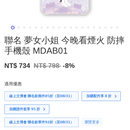
聯名 夢女小姐 今晚看煙火 防摔
手機殼 MDAB01
NT$ 734
NT$ 798
-8%
適用優惠
線上文博會 聯名款兩件𝟴𝟱折（至𝟬𝟴/𝟯𝟭）
加購配件享 𝟴 折
加購證件套享 𝟵𝟱 折
瀏覽更多
線上文博會 聯名款單件𝟵𝟮折（至𝟬𝟴/𝟯𝟭）