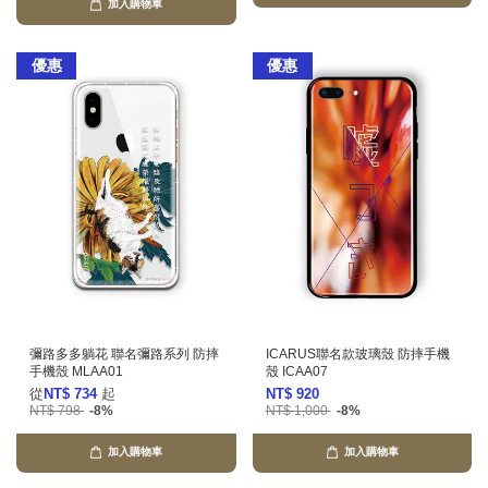
加入購物車
優惠
優惠
彌路多多躺花 聯名彌路系列 防摔
ICARUS聯名款玻璃殼 防摔手機
手機殼 MLAA01
殼 ICAA07
從
NT$ 734
起
NT$ 920
NT$ 798
-8%
NT$ 1,000
-8%
加入購物車
加入購物車