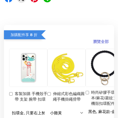
加購配件享 𝟴 折
瀏覽全部
時尚矽膠手環
客製加購 手機殼手
伸縮式彩色編織圓
本/麻花/菱紋）
帶 支架 腕帶 扣環
繩手機掛繩揹帶
機殼扣環配件