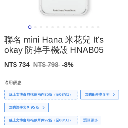
聯名 mini Hana 米花兒 It's
okay 防摔手機殼 HNAB05
NT$ 734
NT$ 798
-8%
適用優惠
線上文博會 聯名款兩件𝟴𝟱折（至𝟬𝟴/𝟯𝟭）
加購配件享 𝟴 折
加購證件套享 𝟵𝟱 折
瀏覽更多
線上文博會 聯名款單件𝟵𝟮折（至𝟬𝟴/𝟯𝟭）