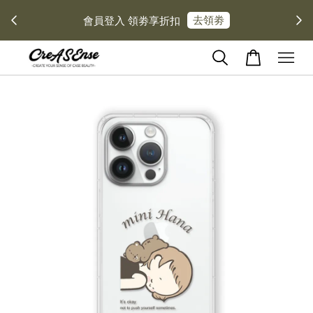
去領劵
會員登入 領劵享折扣