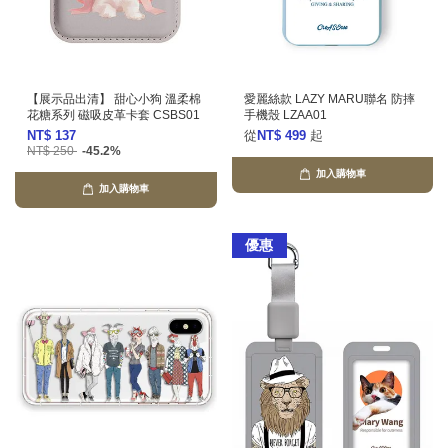
【展示品出清】 甜心小狗 溫柔棉
愛麗絲款 LAZY MARU聯名 防摔
花糖系列 磁吸皮革卡套 CSBS01
手機殼 LZAA01
NT$ 137
從
NT$ 499
起
NT$ 250
-45.2%
加入購物車
加入購物車
優惠