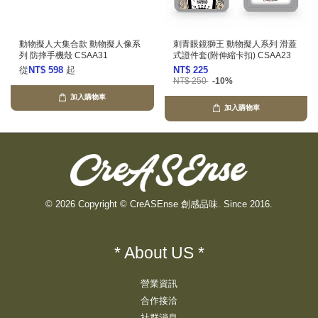
動物擬人大集合款 動物擬人像系
刺青眼鏡獅王 動物擬人系列 滑蓋
列 防摔手機殼 CSAA31
式證件套(附伸縮卡扣) CSAA23
從
NT$ 598
起
NT$ 225
NT$ 250
-10%
加入購物車
加入購物車
© 2026 Copyright © CreASEnse 創感品味. Since 2016.
* About US *
營業資訊
合作接洽
社群消息