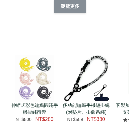
擬人系列 滑蓋
擬人化系列 滑蓋式
擬人系列 滑蓋式證
瀏覽更多
件套(附伸縮卡
證件套(附伸縮卡
件套(附伸縮卡扣)
CSAA14
扣) CSAA07
CSAA05
-
NT$ 214
-
+
-
+
NT$ 214
NT$ 214
NT$ 225
NT$ 225
NT$ 225
加入購物車
瀏覽更多
伸縮式彩色編織圓繩手
多功能編織手機短掛繩
客製加購 
機掛繩揹帶
(附墊片、掛飾吊繩)
支架 腕
NT$280
NT$330
NT$500
NT$589
NT$