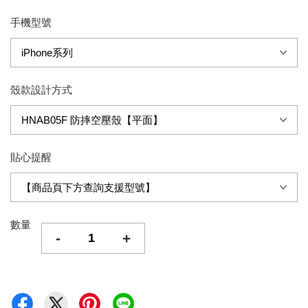
手機型號
殼款設計方式
貼心提醒
數量
-
+