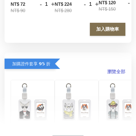
-
NT$ 120
-
+
-
+
NT$ 72
NT$ 224
NT$ 150
NT$ 90
NT$ 280
加入購物車
加購證件套享 𝟵𝟱 折
瀏覽全部
酷帥狗雪納瑞 
燕尾服無毛貓 動物
眼鏡圍巾貓貓 動物