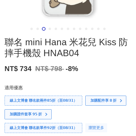
聯名 mini Hana 米花兒 Kiss 防
摔手機殼 HNAB04
NT$ 734
NT$ 798
-8%
適用優惠
線上文博會 聯名款兩件𝟴𝟱折（至𝟬𝟴/𝟯𝟭）
加購配件享 𝟴 折
加購證件套享 𝟵𝟱 折
瀏覽更多
線上文博會 聯名款單件𝟵𝟮折（至𝟬𝟴/𝟯𝟭）