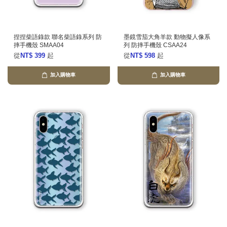
捏捏柴語錄款 聯名柴語錄系列 防
墨鏡雪茄大角羊款 動物擬人像系
摔手機殼 SMAA04
列 防摔手機殼 CSAA24
從
NT$ 399
起
從
NT$ 598
起
加入購物車
加入購物車