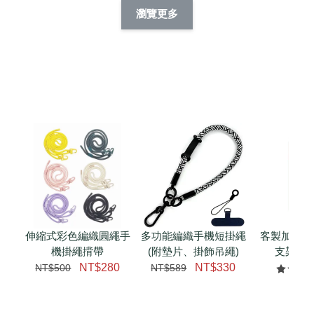
擬人系列 滑蓋
擬人化系列 滑蓋式
擬人系列 滑蓋式證
瀏覽更多
件套(附伸縮卡
證件套(附伸縮卡
件套(附伸縮卡扣)
CSAA14
扣) CSAA07
CSAA05
-
NT$ 214
-
+
-
+
NT$ 214
NT$ 214
NT$ 225
NT$ 225
NT$ 225
加入購物車
瀏覽更多
伸縮式彩色編織圓繩手
多功能編織手機短掛繩
客製加購 
機掛繩揹帶
(附墊片、掛飾吊繩)
支架 腕
NT$280
NT$330
NT$500
NT$589
NT$