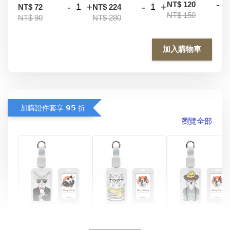
-
NT$ 120
-
+
-
+
NT$ 72
NT$ 224
NT$ 150
NT$ 90
NT$ 280
加入購物車
加購證件套享 𝟵𝟱 折
瀏覽全部
酷帥狗雪納瑞 
燕尾服無毛貓 動物
眼鏡圍巾貓貓 動物