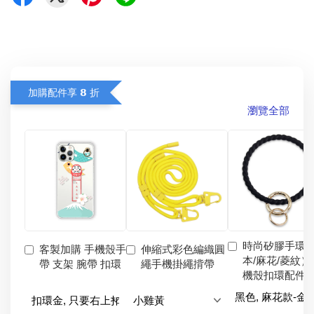
加購配件享 𝟴 折
瀏覽全部
時尚矽膠手環
客製加購 手機殼手
伸縮式彩色編織圓
本/麻花/菱紋）
帶 支架 腕帶 扣環
繩手機掛繩揹帶
機殼扣環配件