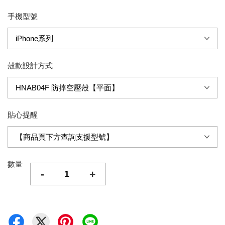
手機型號
殼款設計方式
貼心提醒
數量
-
+