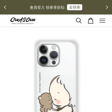
去領劵
會員登入 領劵享折扣