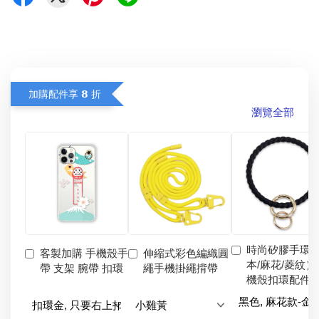
加購配件享 𝟴 折
瀏覽全部
時尚矽膠手環
客製加購 手機殼手
伸縮式彩色編織圓
本/麻花/菱紋）
帶 支架 腕帶 扣環
繩手機掛繩揹帶
機殼扣環配件