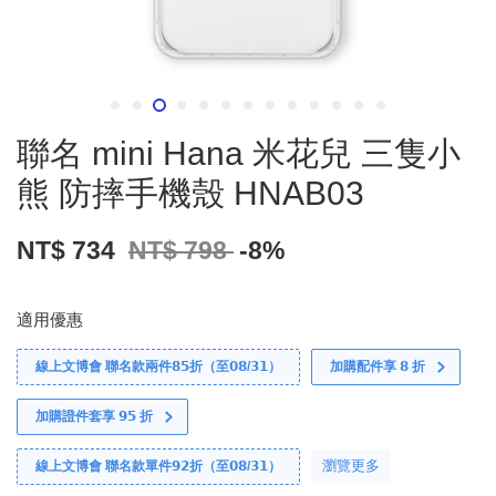
聯名 mini Hana 米花兒 三隻小
熊 防摔手機殼 HNAB03
NT$ 734
NT$ 798
-8%
適用優惠
線上文博會 聯名款兩件𝟴𝟱折（至𝟬𝟴/𝟯𝟭）
加購配件享 𝟴 折
加購證件套享 𝟵𝟱 折
瀏覽更多
線上文博會 聯名款單件𝟵𝟮折（至𝟬𝟴/𝟯𝟭）