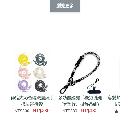
擬人系列 滑蓋
擬人化系列 滑蓋式
擬人系列 滑蓋式證
瀏覽更多
件套(附伸縮卡
證件套(附伸縮卡
件套(附伸縮卡扣)
CSAA14
扣) CSAA07
CSAA05
-
NT$ 214
-
+
-
+
NT$ 214
NT$ 214
NT$ 225
NT$ 225
NT$ 225
加入購物車
瀏覽更多
伸縮式彩色編織圓繩手
多功能編織手機短掛繩
客製加購 
機掛繩揹帶
(附墊片、掛飾吊繩)
支架 腕
NT$280
NT$330
NT$500
NT$589
NT$