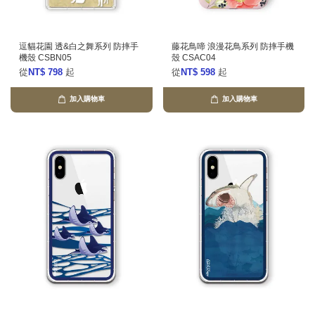
逗貓花園 透&白之舞系列 防摔手
藤花鳥啼 浪漫花鳥系列 防摔手機
機殼 CSBN05
殼 CSAC04
從
NT$ 798
起
從
NT$ 598
起
加入購物車
加入購物車