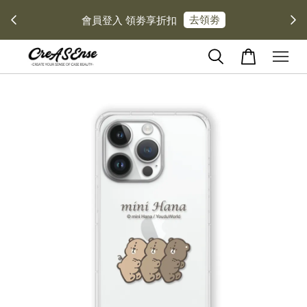
去領劵
會員登入 領劵享折扣