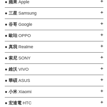
●
蘋果
Apple
●
三星
Samsung
●
谷哥
Google
●
歐珀
OPPO
●
真我
Realme
●
索尼
SONY
●
維沃
VIVO
●
華碩
ASUS
●
小米
Xiaomi
●
宏達電
HTC