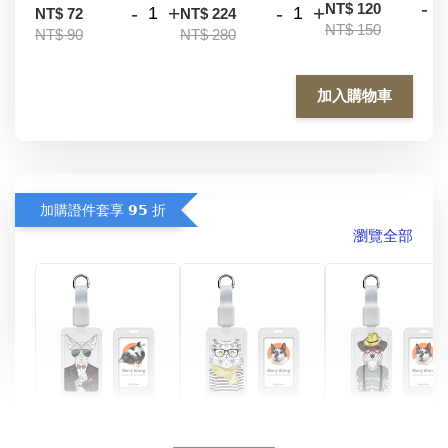
-
NT$ 120
-
+
-
+
NT$ 72
NT$ 224
NT$ 150
NT$ 90
NT$ 280
加入購物車
加購證件套享 𝟵𝟱 折
瀏覽全部
酷帥狗雪納瑞 
燕尾服無毛貓 動物
眼鏡圍巾貓貓 動物