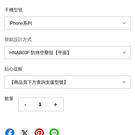
手機型號
殼款設計方式
貼心提醒
數量
-
+