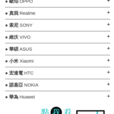
●
歐珀
OPPO
●
真我
Realme
●
索尼
SONY
●
維沃
VIVO
●
華碩
ASUS
●
小米
Xiaomi
●
宏達電
HTC
●
諾基亞
NOKIA
●
華為
Huawei