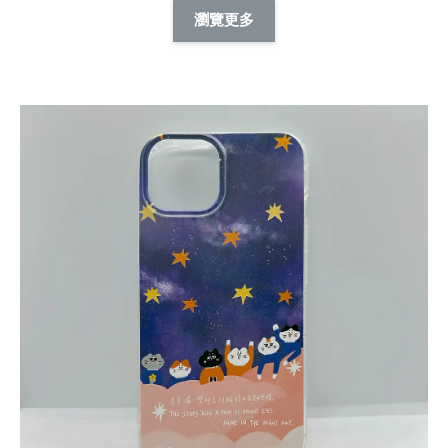
擬人系列 滑蓋
擬人化系列 滑蓋式
擬人系列 滑蓋式證
瀏覽更多
件套(附伸縮卡
證件套(附伸縮卡
件套(附伸縮卡扣)
CSAA14
扣) CSAA07
CSAA05
-
NT$ 214
-
+
-
+
NT$ 214
NT$ 214
NT$ 225
NT$ 225
NT$ 225
加入購物車
瀏覽更多