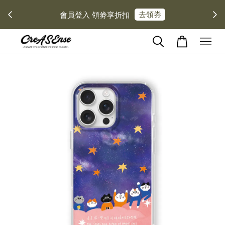
去領劵
會員登入 領劵享折扣