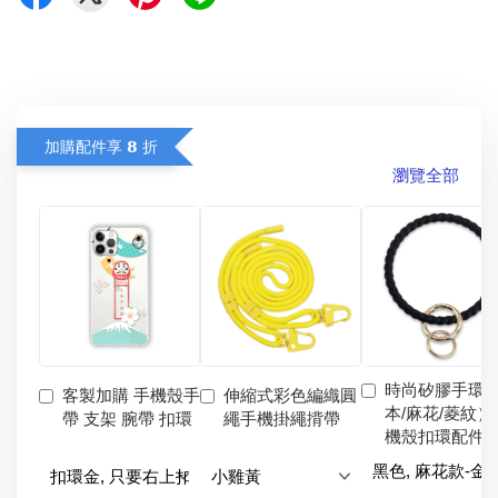
加購配件享 𝟴 折
瀏覽全部
時尚矽膠手環
客製加購 手機殼手
伸縮式彩色編織圓
本/麻花/菱紋）
帶 支架 腕帶 扣環
繩手機掛繩揹帶
機殼扣環配件