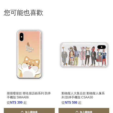
您可能也喜歡
撞撞廢柴款 聯名柴語錄系列 防摔
動物擬人大集合款 動物擬人像系
手機殼 SMAA06
列 防摔手機殼 CSAA30
從
NT$ 399
起
從
NT$ 598
起
加入購物車
加入購物車