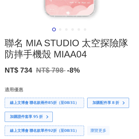
聯名 MIA STUDIO 太空探險隊
防摔手機殼 MIAA04
NT$ 734
NT$ 798
-8%
適用優惠
線上文博會 聯名款兩件𝟴𝟱折（至𝟬𝟴/𝟯𝟭）
加購配件享 𝟴 折
加購證件套享 𝟵𝟱 折
瀏覽更多
線上文博會 聯名款單件𝟵𝟮折（至𝟬𝟴/𝟯𝟭）