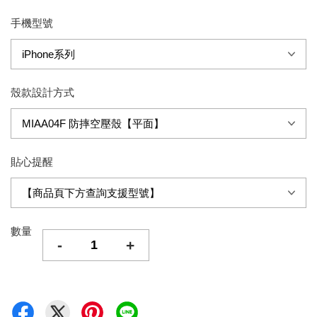
手機型號
殼款設計方式
貼心提醒
數量
-
+