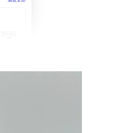
町 動物擬人
蓋式證件套(附
CSAA16
-
+
購物車