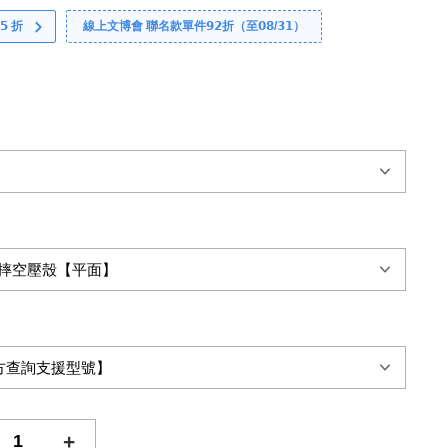
 折
線上文博會 聯名款單件𝟵𝟮折（至𝟬𝟴/𝟯𝟭）
+