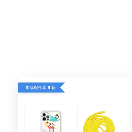
加購配件享 𝟴 折