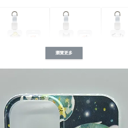
瀏覽更多
酷帥狗雪納瑞 動物擬人
西裝筆挺大野狼 動物擬
燕尾服大麥
系列 滑蓋式證件套(附伸
人化系列 滑蓋式證件套
化系列 滑
縮卡扣) CSAA14
(附伸縮卡扣) CSAA26
伸縮卡扣) 
-
+
-
+
NT$ 214
NT$ 214
NT$ 214
NT$ 225
NT$ 225
NT$ 225
加入