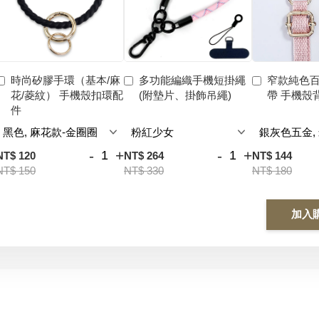
時尚矽膠手環（基本/麻
多功能編織手機短掛繩
窄款純色
花/菱紋） 手機殼扣環配
(附墊片、掛飾吊繩)
帶 手機殼
件
-
+
-
+
NT$ 120
NT$ 264
NT$ 144
NT$ 150
NT$ 330
NT$ 180
加入