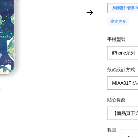
加購證件套享 𝟵
瀏覽更多
手機型號
殼款設計方式
貼心提醒
數量
-