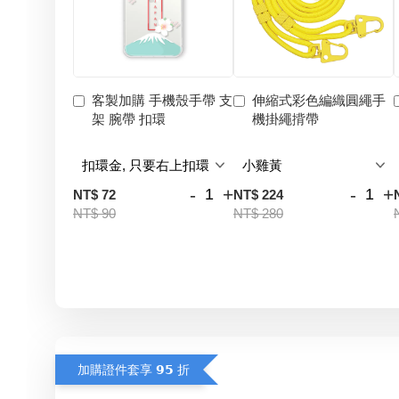
客製加購 手機殼手帶 支
伸縮式彩色編織圓繩手
架 腕帶 扣環
機掛繩揹帶
-
+
-
+
NT$ 72
NT$ 224
NT$ 90
NT$ 280
加購證件套享 𝟵𝟱 折