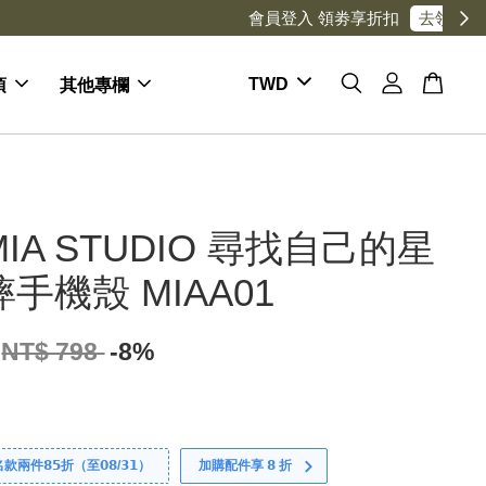
項
其他專欄
MIA STUDIO 尋找自己的星
摔手機殼 MIAA01
NT$ 798
-8%
件𝟴𝟱折（至𝟬𝟴/𝟯𝟭）
加購配件享 𝟴 折