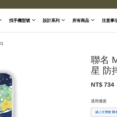
去領劵
會員登入 領劵享折扣
找手機型號
設計系列
所有商品
注意事
01
聯名 
星 防
NT$ 734
適用優惠
線上文博會 聯名款兩