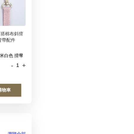
百搭棉布斜揹
背帶配件
-
+
購物車
瀏覽全部