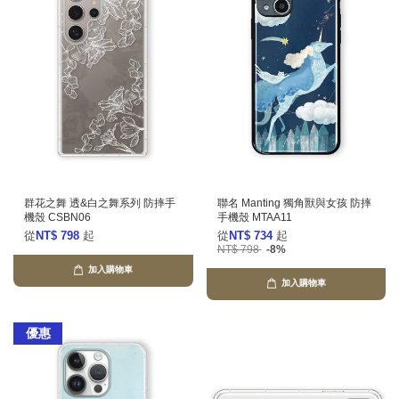
群花之舞 透&白之舞系列 防摔手
聯名 Manting 獨角獸與女孩 防摔
機殼 CSBN06
手機殼 MTAA11
從
NT$ 798
起
從
NT$ 734
起
NT$ 798
-8%
加入購物車
加入購物車
優惠