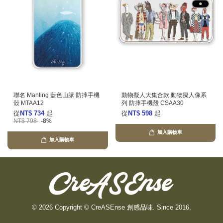
聯名 Manting 藍色山脈 防摔手機
動物擬人大集合款 動物擬人像系
殼 MTAA12
列 防摔手機殼 CSAA30
從
NT$ 734
起
從
NT$ 598
起
NT$ 798
-8%
加入購物車
加入購物車
© 2026 Copyright © CreASEnse 創感品味. Since 2016.