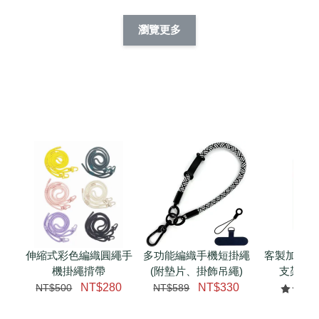
酷帥狗雪納瑞 
燕尾服無毛貓 動物
眼鏡圍巾貓貓 動物
擬人系列 滑蓋
擬人化系列 滑蓋式
擬人系列 滑蓋式證
瀏覽更多
件套(附伸縮卡
證件套(附伸縮卡
件套(附伸縮卡扣)
CSAA14
扣) CSAA07
CSAA05
-
NT$ 214
-
+
-
+
NT$ 214
NT$ 214
NT$ 225
NT$ 225
NT$ 225
加入購物車
瀏覽更多
伸縮式彩色編織圓繩手
多功能編織手機短掛繩
客製加購 
機掛繩揹帶
(附墊片、掛飾吊繩)
支架 腕
NT$280
NT$330
NT$500
NT$589
NT$