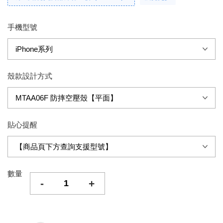
手機型號
殼款設計方式
貼心提醒
數量
-
+