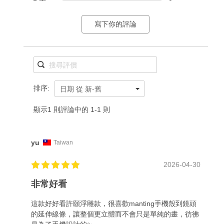
寫下你的評論
排序:
日期 從 新-舊
顯示1 則評論中的 1-1 則
yu
Taiwan
2026-04-30
非常好看
這款好好看許願浮雕款，很喜歡manting手機殼到鏡頭
的延伸線條，讓整個更立體而不會只是單純的畫，彷彿