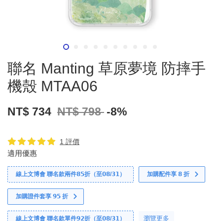
聯名 Manting 草原夢境 防摔手
機殼 MTAA06
NT$ 734
NT$ 798
-8%
1 評價
適用優惠
線上文博會 聯名款兩件𝟴𝟱折（至𝟬𝟴/𝟯𝟭）
加購配件享 𝟴 折
加購證件套享 𝟵𝟱 折
瀏覽更多
線上文博會 聯名款單件𝟵𝟮折（至𝟬𝟴/𝟯𝟭）