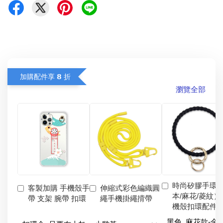
加購配件享 𝟴 折
瀏覽全部
時尚矽膠手環
客製加購 手機殼手
伸縮式彩色編織圓
本/麻花/菱紋）
帶 支架 腕帶 扣環
繩手機掛繩揹帶
機殼扣環配件