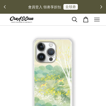
去領劵
會員登入 領劵享折扣