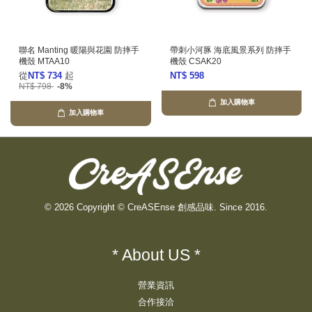
聯名 Manting 暖陽與花園 防摔手
帶刺小河豚 海底風景系列 防摔手
機殼 MTAA10
機殼 CSAK20
從
NT$ 734
起
NT$ 598
NT$ 798
-8%
加入購物車
加入購物車
© 2026 Copyright © CreASEnse 創感品味. Since 2016.
* About US *
營業資訊
合作接洽