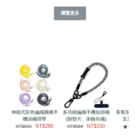
酷帥狗雪納瑞 
燕尾服無毛貓 動物
眼鏡圍巾貓貓 動物
擬人系列 滑蓋
擬人化系列 滑蓋式
擬人系列 滑蓋式證
瀏覽更多
件套(附伸縮卡
證件套(附伸縮卡
件套(附伸縮卡扣)
CSAA14
扣) CSAA07
CSAA05
-
NT$ 214
-
+
-
+
NT$ 214
NT$ 214
NT$ 225
NT$ 225
NT$ 225
加入購物車
瀏覽更多
伸縮式彩色編織圓繩手
多功能編織手機短掛繩
客製加購 
機掛繩揹帶
(附墊片、掛飾吊繩)
支架 腕
NT$280
NT$330
NT$500
NT$589
NT$