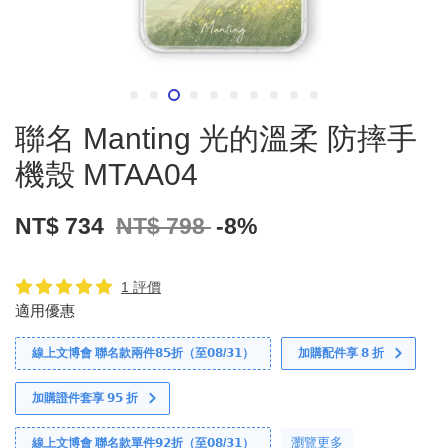
聯名 Manting 光的溫柔 防摔手
機殼 MTAA04
NT$ 734
NT$ 798
-8%
1 評價
適用優惠
線上文博會 聯名款兩件𝟴𝟱折（至𝟬𝟴/𝟯𝟭）
加購配件享 𝟴 折
加購證件套享 𝟵𝟱 折
瀏覽更多
線上文博會 聯名款單件𝟵𝟮折（至𝟬𝟴/𝟯𝟭）