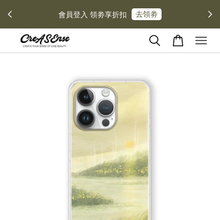
去領劵
會員登入 領劵享折扣