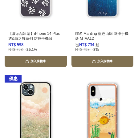
【展示品出清】iPhone 14 Plus
聯名 Manting 藍色山脈 防摔手機
透&白之舞系列 防摔手機殼
殼 MTAA12
NT$ 598
從
NT$ 734
起
NT$ 798
-25.1%
NT$ 798
-8%
加入購物車
加入購物車
優惠