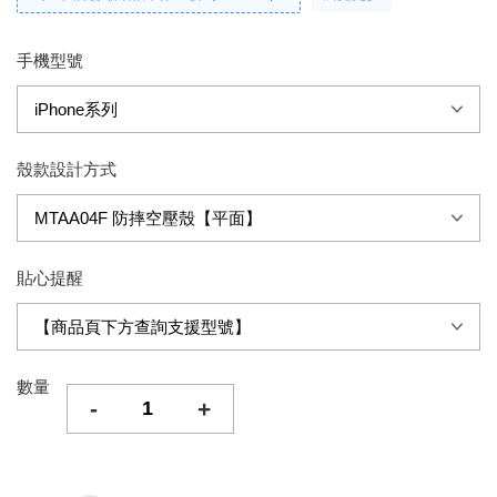
手機型號
殼款設計方式
貼心提醒
數量
-
+