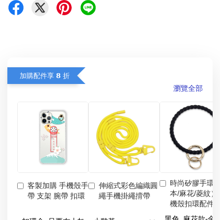
加購配件享 𝟴 折
瀏覽全部
時尚矽膠手環
客製加購 手機殼手
伸縮式彩色編織圓
本/麻花/菱紋）
帶 支架 腕帶 扣環
繩手機掛繩揹帶
機殼扣環配件