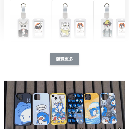
酷帥狗雪納瑞 
燕尾服無毛貓 動物
眼鏡圍巾貓貓 動物
擬人系列 滑蓋
擬人化系列 滑蓋式
擬人系列 滑蓋式證
瀏覽更多
件套(附伸縮卡
證件套(附伸縮卡
件套(附伸縮卡扣)
CSAA14
扣) CSAA07
CSAA05
-
NT$ 214
-
+
-
+
NT$ 214
NT$ 214
NT$ 225
NT$ 225
NT$ 225
加入購物車