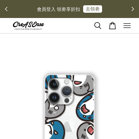
去領劵
會員登入 領劵享折扣