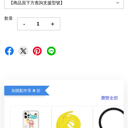
數量
-
+
加購配件享 𝟴 折
瀏覽全部