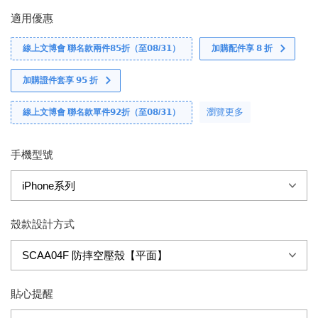
適用優惠
線上文博會 聯名款兩件𝟴𝟱折（至𝟬𝟴/𝟯𝟭）
加購配件享 𝟴 折
加購證件套享 𝟵𝟱 折
瀏覽更多
線上文博會 聯名款單件𝟵𝟮折（至𝟬𝟴/𝟯𝟭）
手機型號
殼款設計方式
貼心提醒