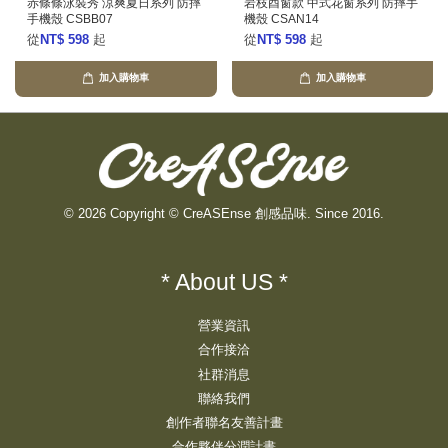
赤條條泳裝秀 涼爽夏日系列 防摔
岩枝酉窗款 中式花窗系列 防摔手
手機殼 CSBB07
機殼 CSAN14
從
NT$ 598
起
從
NT$ 598
起
加入購物車
加入購物車
© 2026 Copyright © CreASEnse 創感品味. Since 2016.
* About US *
營業資訊
合作接洽
社群消息
聯絡我們
創作者聯名友善計畫
合作夥伴分潤計畫