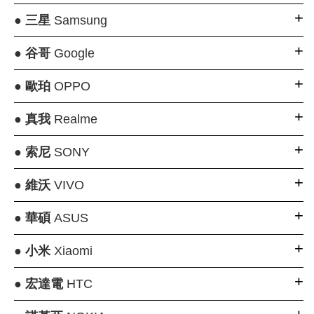
●
三星
Samsung
●
谷哥
Google
●
歐珀
OPPO
●
真我
Realme
●
索尼
SONY
●
維沃
VIVO
●
華碩
ASUS
●
小米
Xiaomi
●
宏達電
HTC