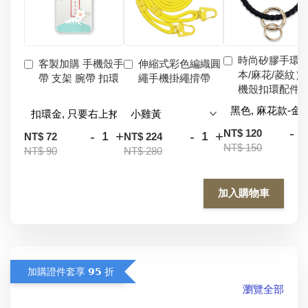
時尚矽膠手環
客製加購 手機殼手
伸縮式彩色編織圓
本/麻花/菱紋）
帶 支架 腕帶 扣環
繩手機掛繩揹帶
機殼扣環配件
-
NT$ 120
-
+
-
+
NT$ 72
NT$ 224
NT$ 150
NT$ 90
NT$ 280
加入購物車
加購證件套享 𝟵𝟱 折
瀏覽全部