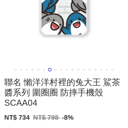
聯名 懶洋洋村裡的兔大王 鯊茶
醬系列 圍圈圈 防摔手機殼
SCAA04
NT$ 734
NT$ 798
-8%