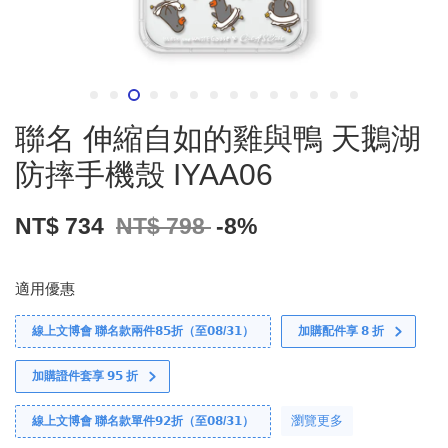
聯名 伸縮自如的雞與鴨 天鵝湖
防摔手機殼 IYAA06
NT$ 734
NT$ 798
-8%
適用優惠
線上文博會 聯名款兩件𝟴𝟱折（至𝟬𝟴/𝟯𝟭）
加購配件享 𝟴 折
加購證件套享 𝟵𝟱 折
瀏覽更多
線上文博會 聯名款單件𝟵𝟮折（至𝟬𝟴/𝟯𝟭）