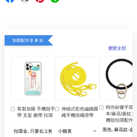
加購配件享 𝟴 折
瀏覽全部
時尚矽膠手環
客製加購 手機殼手
伸縮式彩色編織圓
本/麻花/菱紋）
帶 支架 腕帶 扣環
繩手機掛繩揹帶
機殼扣環配件