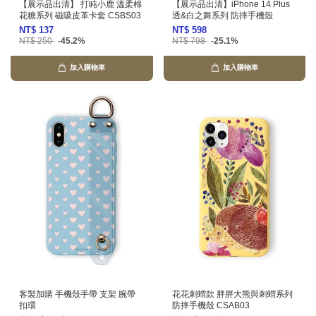
【展示品出清】 打盹小鹿 溫柔棉
【展示品出清】iPhone 14 Plus
花糖系列 磁吸皮革卡套 CSBS03
透&白之舞系列 防摔手機殼
NT$ 137
NT$ 598
NT$ 250
-45.2%
NT$ 798
-25.1%
加入購物車
加入購物車
客製加購 手機殼手帶 支架 腕帶
花花刺蝟款 胖胖大熊與刺蝟系列
扣環
防摔手機殼 CSAB03