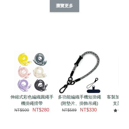
擬人系列 滑蓋
擬人化系列 滑蓋式
擬人系列 滑蓋式證
瀏覽更多
件套(附伸縮卡
證件套(附伸縮卡
件套(附伸縮卡扣)
CSAA14
扣) CSAA07
CSAA05
-
NT$ 214
-
+
-
+
NT$ 214
NT$ 214
NT$ 225
NT$ 225
NT$ 225
加入購物車
瀏覽更多
伸縮式彩色編織圓繩手
多功能編織手機短掛繩
客製加購 
機掛繩揹帶
(附墊片、掛飾吊繩)
支架 腕
NT$280
NT$330
NT$500
NT$589
NT$