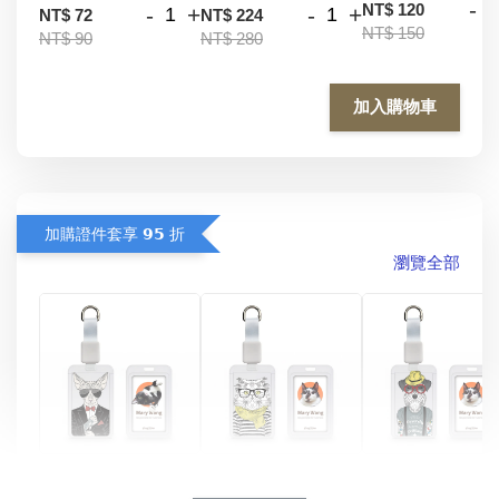
-
NT$ 120
-
+
-
+
NT$ 72
NT$ 224
NT$ 150
NT$ 90
NT$ 280
加入購物車
加購證件套享 𝟵𝟱 折
瀏覽全部
酷帥狗雪納瑞 
燕尾服無毛貓 動物
眼鏡圍巾貓貓 動物