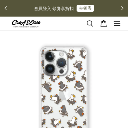
去領劵
會員登入 領劵享折扣