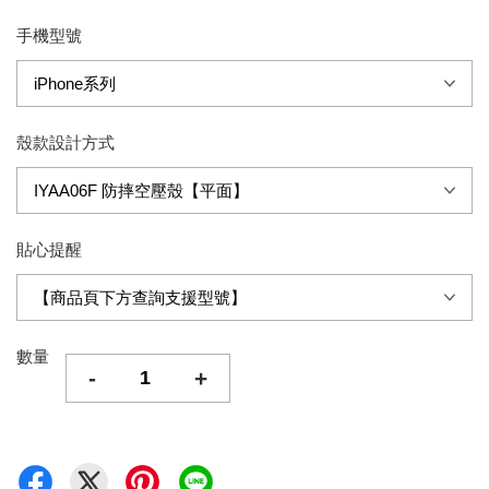
手機型號
殼款設計方式
貼心提醒
數量
-
+