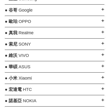
●
谷哥
Google
●
歐珀
OPPO
●
真我
Realme
●
索尼
SONY
●
維沃
VIVO
●
華碩
ASUS
●
小米
Xiaomi
●
宏達電
HTC
●
諾基亞
NOKIA