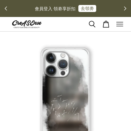
去領劵
會員登入 領劵享折扣