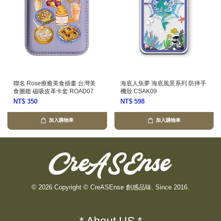
聯名 Rose療癒美食插畫 台灣美
海底人魚夢 海底風景系列 防摔手
食圖鑑 磁吸皮革卡套 ROAD07
機殼 CSAK09
NT$ 350
NT$ 598
加入購物車
加入購物車
© 2026 Copyright © CreASEnse 創感品味. Since 2016.
* About US *