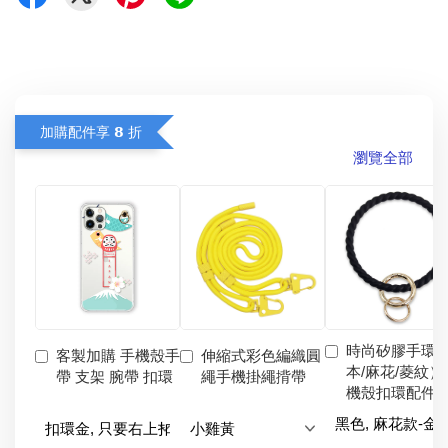
加購配件享 𝟴 折
瀏覽全部
時尚矽膠手環
客製加購 手機殼手
伸縮式彩色編織圓
本/麻花/菱紋）
帶 支架 腕帶 扣環
繩手機掛繩揹帶
機殼扣環配件