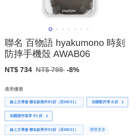
聯名 百物語 hyakumono 時刻
防摔手機殼 AWAB06
NT$ 734
NT$ 798
-8%
適用優惠
線上文博會 聯名款兩件𝟴𝟱折（至𝟬𝟴/𝟯𝟭）
加購配件享 𝟴 折
加購證件套享 𝟵𝟱 折
瀏覽更多
線上文博會 聯名款單件𝟵𝟮折（至𝟬𝟴/𝟯𝟭）