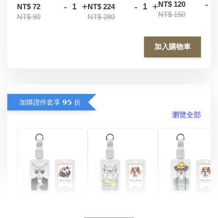
-
NT$ 120
-
+
-
+
NT$ 72
NT$ 224
NT$ 150
NT$ 90
NT$ 280
加入購物車
加購證件套享 𝟵𝟱 折
瀏覽全部
酷帥狗雪納瑞 
燕尾服無毛貓 動物
眼鏡圍巾貓貓 動物