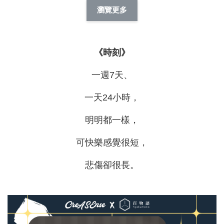
擬人系列 滑蓋
擬人化系列 滑蓋式
擬人系列 滑蓋式證
瀏覽更多
件套(附伸縮卡
證件套(附伸縮卡
件套(附伸縮卡扣)
CSAA14
扣) CSAA07
CSAA05
《時刻》
-
NT$ 214
-
+
-
+
NT$ 214
NT$ 214
NT$ 225
NT$ 225
NT$ 225
一週7天、
一天24小時，
加入購物車
明明都一樣，
可快樂感覺很短，
瀏覽更多
悲傷卻很長。