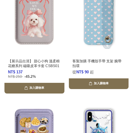
【展示品出清】 甜心小狗 溫柔棉
客製加購 手機殼手帶 支架 腕帶
花糖系列 磁吸皮革卡套 CSBS01
扣環
NT$ 137
從
NT$ 90
起
NT$ 250
-45.2%
加入購物車
加入購物車