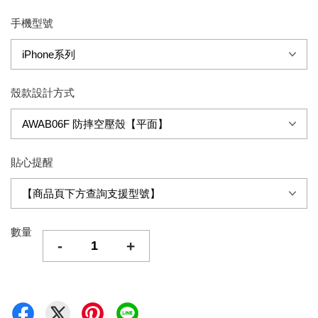
手機型號
殼款設計方式
貼心提醒
數量
-
+