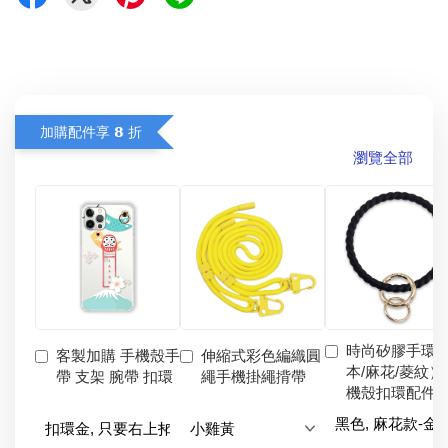
加購配件享 𝟴 折
瀏覽全部
時尚矽膠手環
客製加購 手機殼手
伸縮式彩色編織圓
本/麻花/菱紋）
帶 支架 腕帶 扣環
繩手機掛繩揹帶
機殼扣環配件