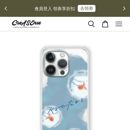
去領劵
會員登入 領劵享折扣