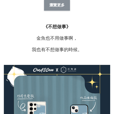
擬人系列 滑蓋
擬人化系列 滑蓋式
擬人系列 滑蓋式證
瀏覽更多
件套(附伸縮卡
證件套(附伸縮卡
件套(附伸縮卡扣)
CSAA14
扣) CSAA07
CSAA05
《不想做事》
-
NT$ 214
-
+
-
+
NT$ 214
NT$ 214
NT$ 225
NT$ 225
NT$ 225
金魚也不用做事啊，
我也有不想做事的時候。
加入購物車
瀏覽更多