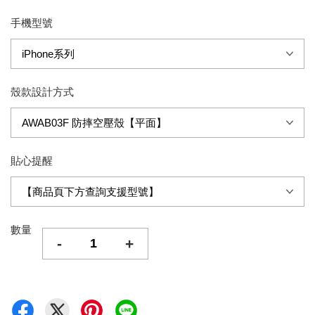
手機型號
殼款設計方式
貼心提醒
數量
-
+