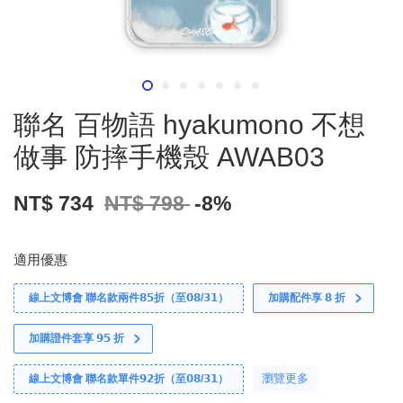
聯名 百物語 hyakumono 不想
做事 防摔手機殼 AWAB03
NT$ 734
NT$ 798
-8%
適用優惠
線上文博會 聯名款兩件𝟴𝟱折（至𝟬𝟴/𝟯𝟭）
加購配件享 𝟴 折
加購證件套享 𝟵𝟱 折
瀏覽更多
線上文博會 聯名款單件𝟵𝟮折（至𝟬𝟴/𝟯𝟭）