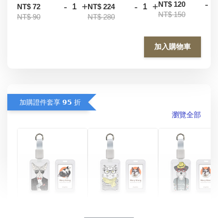
-
NT$ 120
-
+
-
+
NT$ 72
NT$ 224
NT$ 150
NT$ 90
NT$ 280
加入購物車
加購證件套享 𝟵𝟱 折
瀏覽全部
酷帥狗雪納瑞 
燕尾服無毛貓 動物
眼鏡圍巾貓貓 動物