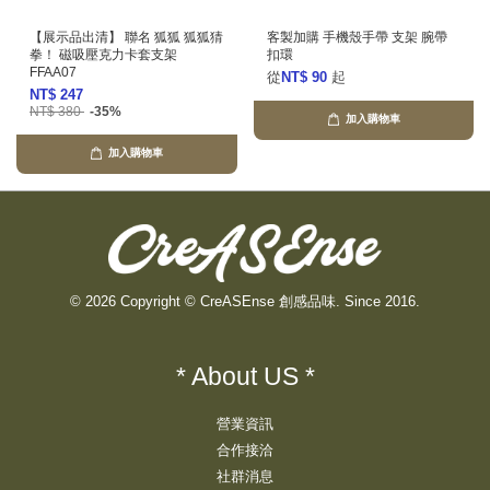
【展示品出清】 聯名 狐狐 狐狐猜
客製加購 手機殼手帶 支架 腕帶
拳！ 磁吸壓克力卡套支架
扣環
FFAA07
從
NT$ 90
起
NT$ 247
NT$ 380
-35%
加入購物車
加入購物車
© 2026 Copyright © CreASEnse 創感品味. Since 2016.
* About US *
營業資訊
合作接洽
社群消息