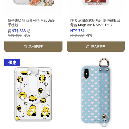
隨搭磁吸殼 背蓋可換 MagSafe
聯名 尼爾森式症系列 隨搭磁吸殼
手機殼
背蓋 MagSafe NSAA01~07
從
NT$ 368
起
NT$ 734
NT$ 400
-8%
NT$ 798
-8%
加入購物車
加入購物車
優惠