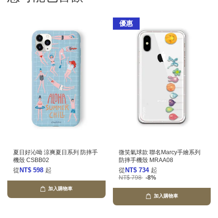
優惠
夏日好沁呦 涼爽夏日系列 防摔手
微笑氣球款 聯名Marcy手繪系列
機殼 CSBB02
防摔手機殼 MRAA08
從
NT$ 598
起
從
NT$ 734
起
NT$ 798
-8%
加入購物車
加入購物車