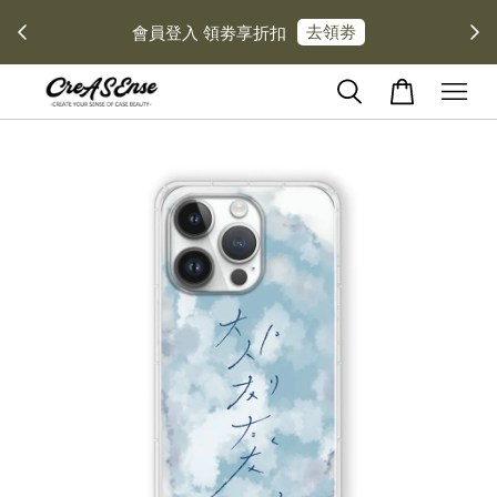
去領劵
會員登入 領劵享折扣