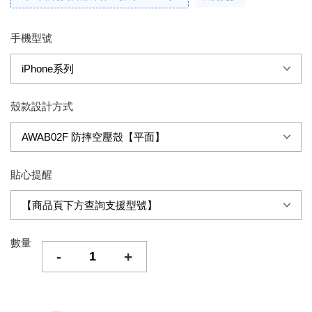
手機型號
殼款設計方式
貼心提醒
數量
-
+