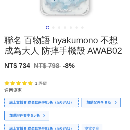
聯名 百物語 hyakumono 不想
成為大人 防摔手機殼 AWAB02
NT$ 734
NT$ 798
-8%
1 評價
適用優惠
線上文博會 聯名款兩件𝟴𝟱折（至𝟬𝟴/𝟯𝟭）
加購配件享 𝟴 折
加購證件套享 𝟵𝟱 折
瀏覽更多
線上文博會 聯名款單件𝟵𝟮折（至𝟬𝟴/𝟯𝟭）