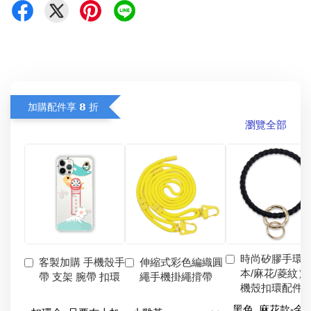
加購配件享 𝟴 折
瀏覽全部
時尚矽膠手環
客製加購 手機殼手
伸縮式彩色編織圓
本/麻花/菱紋）
帶 支架 腕帶 扣環
繩手機掛繩揹帶
機殼扣環配件