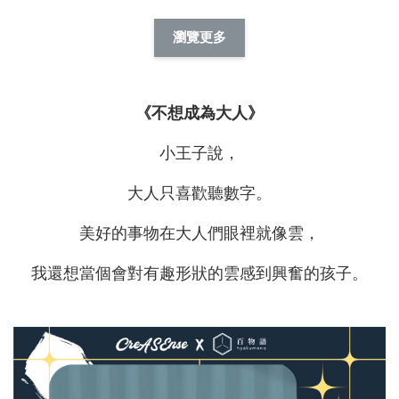
酷帥狗雪納瑞 
燕尾服無毛貓 動物
眼鏡圍巾貓貓 動物
擬人系列 滑蓋
擬人化系列 滑蓋式
擬人系列 滑蓋式證
瀏覽更多
件套(附伸縮卡
證件套(附伸縮卡
件套(附伸縮卡扣)
CSAA14
扣) CSAA07
CSAA05
《不想成為大人》
-
NT$ 214
-
+
-
+
NT$ 214
NT$ 214
NT$ 225
NT$ 225
NT$ 225
小王子說，
大人只喜歡聽數字。
加入購物車
美好的事物在大人們眼裡就像雲，
我還想當個會對有趣形狀的雲感到興奮的孩子。
瀏覽更多