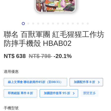
聯名 百獸軍團 紅毛猩猩工作坊
防摔手機殼 HBAB02
NT$ 638
NT$ 798
-20.1%
適用優惠
線上文博會 聯名款兩件𝟴𝟱折（至𝟬𝟴/𝟯𝟭）
加購配件享 𝟴 折
瀏覽更多
即將絕版 單件 𝟴 折
加購證件套享 𝟵𝟱 折
手機型號