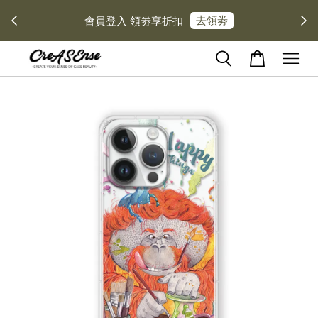
去領劵
會員登入 領劵享折扣