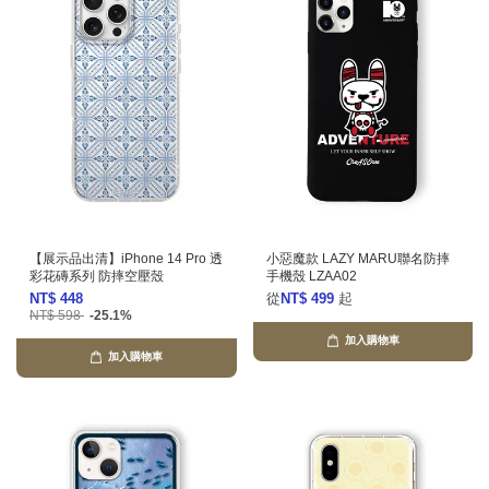
【展示品出清】iPhone 14 Pro 透
小惡魔款 LAZY MARU聯名防摔
彩花磚系列 防摔空壓殼
手機殼 LZAA02
NT$ 448
從
NT$ 499
起
NT$ 598
-25.1%
加入購物車
加入購物車