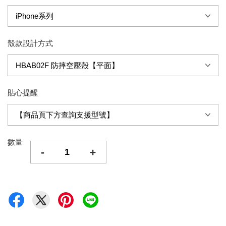
殼款設計方式
貼心提醒
數量
-
+