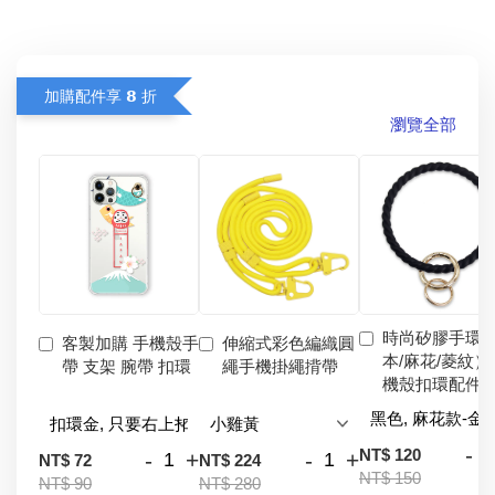
加購配件享 𝟴 折
瀏覽全部
時尚矽膠手環
客製加購 手機殼手
伸縮式彩色編織圓
本/麻花/菱紋）
帶 支架 腕帶 扣環
繩手機掛繩揹帶
機殼扣環配件
-
NT$ 120
-
+
-
+
NT$ 72
NT$ 224
NT$ 150
NT$ 90
NT$ 280