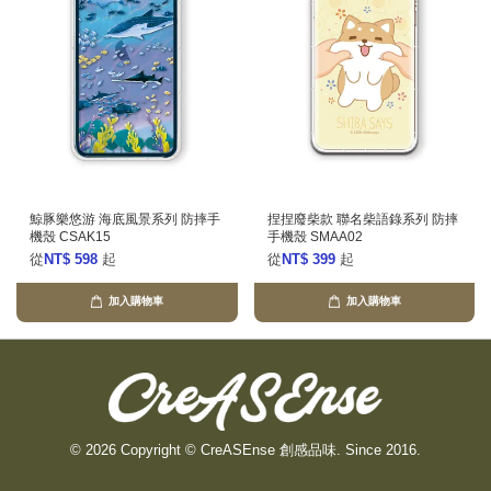
鯨豚樂悠游 海底風景系列 防摔手
捏捏廢柴款 聯名柴語錄系列 防摔
機殼 CSAK15
手機殼 SMAA02
從
NT$ 598
起
從
NT$ 399
起
加入購物車
加入購物車
© 2026 Copyright © CreASEnse 創感品味. Since 2016.