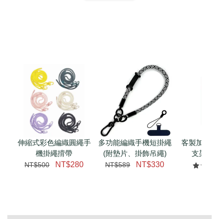
扣) CSAA07
CSAA05
-
NT$ 214
-
+
-
+
NT$ 214
NT$ 214
NT$ 225
NT$ 225
NT$ 225
加入購物車
瀏覽更多
伸縮式彩色編織圓繩手
多功能編織手機短掛繩
客製加購 
機掛繩揹帶
(附墊片、掛飾吊繩)
支架 腕
NT$280
NT$330
NT$500
NT$589
NT$