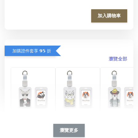
加入購物車
加購證件套享 𝟵𝟱 折
瀏覽全部
酷帥狗雪納瑞 
燕尾服無毛貓 動物
眼鏡圍巾貓貓 動物
擬人系列 滑蓋
擬人化系列 滑蓋式
擬人系列 滑蓋式證
瀏覽更多
件套(附伸縮卡
證件套(附伸縮卡
件套(附伸縮卡扣)
CSAA14