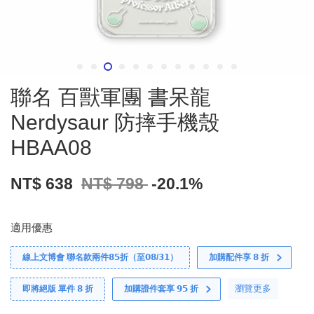
聯名 百獸軍團 書呆龍
Nerdysaur 防摔手機殼
HBAA08
NT$ 638
NT$ 798
-20.1%
適用優惠
線上文博會 聯名款兩件𝟴𝟱折（至𝟬𝟴/𝟯𝟭）
加購配件享 𝟴 折
瀏覽更多
即將絕版 單件 𝟴 折
加購證件套享 𝟵𝟱 折