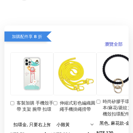
加購配件享 𝟴 折
瀏覽全部
時尚矽膠手環
客製加購 手機殼手
伸縮式彩色編織圓
本/麻花/菱紋）
帶 支架 腕帶 扣環
繩手機掛繩揹帶
機殼扣環配件
-
NT$ 120