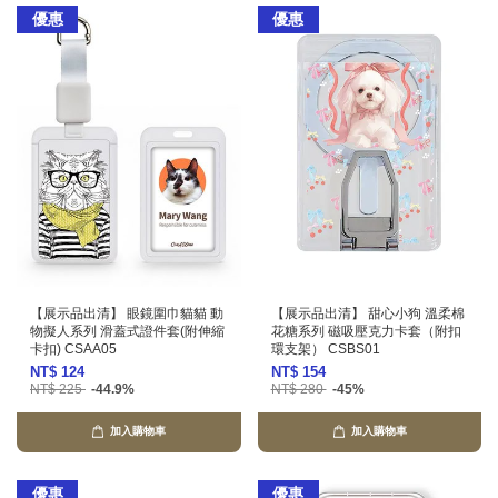
優惠
優惠
【展示品出清】 眼鏡圍巾貓貓 動
【展示品出清】 甜心小狗 溫柔棉
物擬人系列 滑蓋式證件套(附伸縮
花糖系列 磁吸壓克力卡套（附扣
卡扣) CSAA05
環支架） CSBS01
NT$ 124
NT$ 154
NT$ 225
-44.9%
NT$ 280
-45%
加入購物車
加入購物車
優惠
優惠