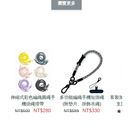
瀏覽更多
件套(附伸縮卡
證件套(附伸縮卡
件套(附伸縮卡扣)
CSAA14
扣) CSAA07
CSAA05
-
NT$ 214
-
+
-
+
NT$ 214
NT$ 214
NT$ 225
NT$ 225
NT$ 225
加入購物車
瀏覽更多
伸縮式彩色編織圓繩手
多功能編織手機短掛繩
客製加購 
機掛繩揹帶
(附墊片、掛飾吊繩)
支架 腕
NT$280
NT$330
NT$500
NT$589
NT$