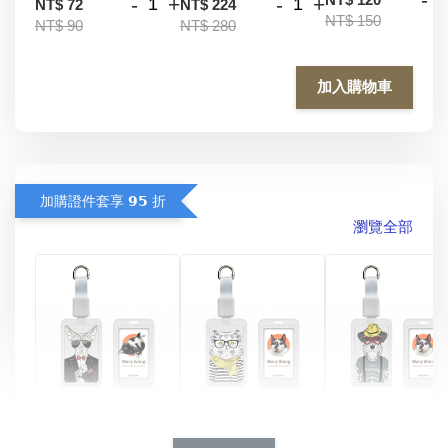
-
+
-
+
NT$ 72
NT$ 224
NT$ 150
NT$ 90
NT$ 280
加入購物車
加購證件套享 𝟵𝟱 折
瀏覽全部
酷帥狗雪納瑞 
燕尾服無毛貓 動物
眼鏡圍巾貓貓 動物
擬人系列 滑蓋
擬人化系列 滑蓋式
擬人系列 滑蓋式證