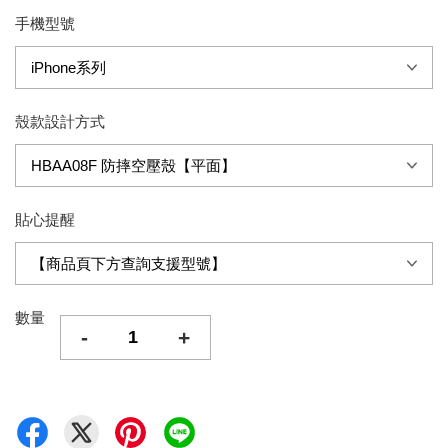
手機型號
殼款設計方式
貼心提醒
數量
-
+