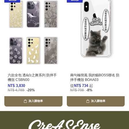
六款全包 透&白之舞系列 防摔手
兩句極簡風 我的貓BOSS聯名 防
機殼 CSBN00
摔手機殼 BOAA03
NT$ 3,830
從
NT$ 734
起
NT$ 4,788
-20%
NT$ 798
-8%
加入購物車
加入購物車