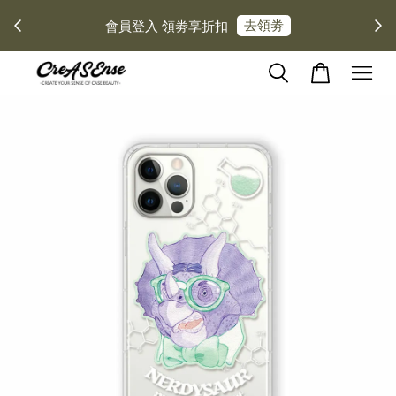
去領劵
會員登入 領劵享折扣