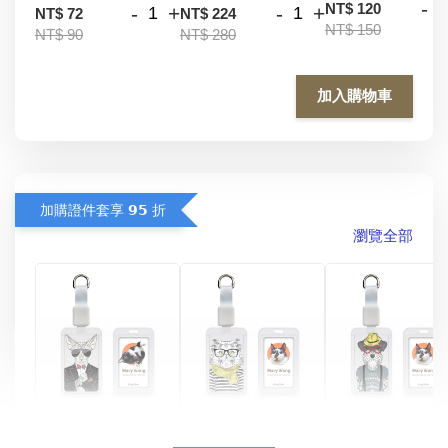
-
NT$ 120
-
+
-
+
NT$ 72
NT$ 224
NT$ 150
NT$ 90
NT$ 280
加入購物車
加購證件套享 𝟵𝟱 折
瀏覽全部
酷帥狗雪納瑞 
燕尾服無毛貓 動物
眼鏡圍巾貓貓 動物