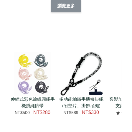
擬人系列 滑蓋
擬人化系列 滑蓋式
擬人系列 滑蓋式證
瀏覽更多
件套(附伸縮卡
證件套(附伸縮卡
件套(附伸縮卡扣)
CSAA14
扣) CSAA07
CSAA05
-
NT$ 214
-
+
-
+
NT$ 214
NT$ 214
NT$ 225
NT$ 225
NT$ 225
加入購物車
瀏覽更多
伸縮式彩色編織圓繩手
多功能編織手機短掛繩
客製加購 
機掛繩揹帶
(附墊片、掛飾吊繩)
支架 腕
NT$280
NT$330
NT$500
NT$589
NT$