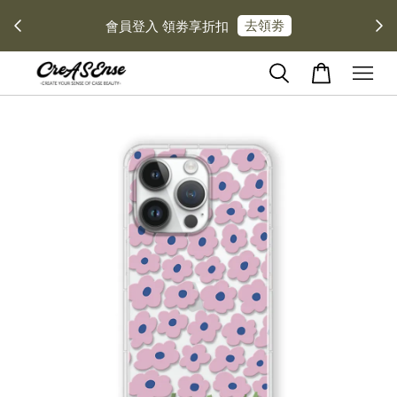
去領劵
會員登入 領劵享折扣