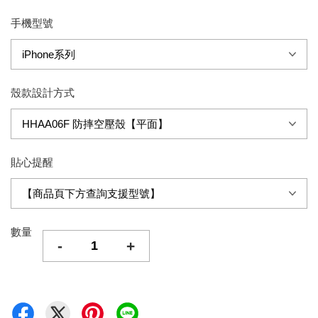
手機型號
殼款設計方式
貼心提醒
數量
-
+