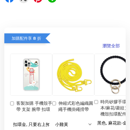
加購配件享 𝟴 折
瀏覽全部
時尚矽膠手環
客製加購 手機殼手
伸縮式彩色編織圓
本/麻花/菱紋）
帶 支架 腕帶 扣環
繩手機掛繩揹帶
機殼扣環配件