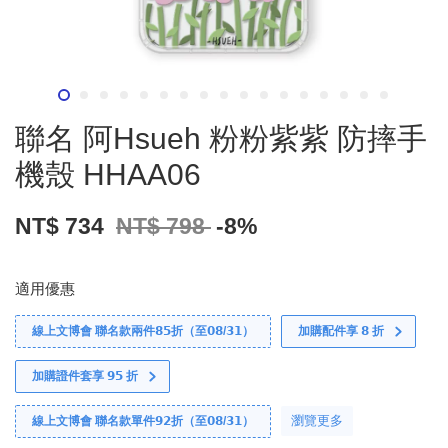
聯名 阿Hsueh 粉粉紫紫 防摔手
機殼 HHAA06
NT$ 734
NT$ 798
-8%
適用優惠
線上文博會 聯名款兩件𝟴𝟱折（至𝟬𝟴/𝟯𝟭）
加購配件享 𝟴 折
加購證件套享 𝟵𝟱 折
瀏覽更多
線上文博會 聯名款單件𝟵𝟮折（至𝟬𝟴/𝟯𝟭）