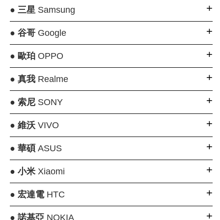
●
三星
Samsung
●
谷哥
Google
●
歐珀
OPPO
●
真我
Realme
●
索尼
SONY
●
維沃
VIVO
●
華碩
ASUS
●
小米
Xiaomi
●
宏達電
HTC
●
諾基亞
NOKIA