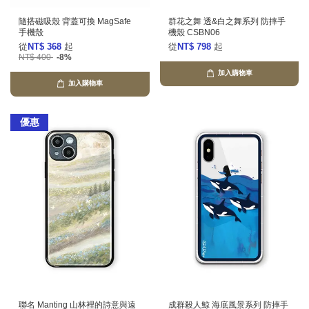
隨搭磁吸殼 背蓋可換 MagSafe
群花之舞 透&白之舞系列 防摔手
手機殼
機殼 CSBN06
從
NT$ 368
起
從
NT$ 798
起
NT$ 400
-8%
加入購物車
加入購物車
優惠
聯名 Manting 山林裡的詩意與遠
成群殺人鯨 海底風景系列 防摔手