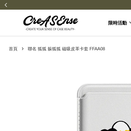
限時活動
›
首頁
聯名 狐狐 躲狐狐 磁吸皮革卡套 FFAA08