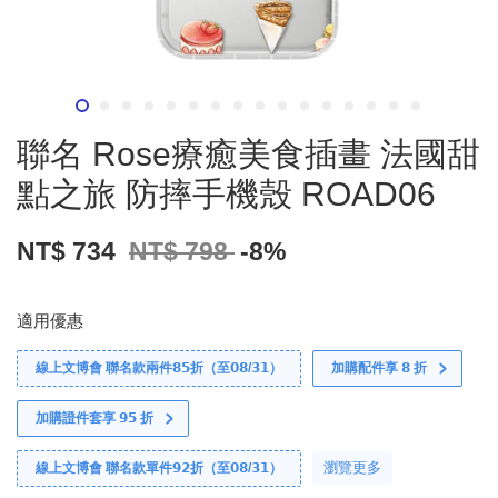
聯名 Rose療癒美食插畫 法國甜
點之旅 防摔手機殼 ROAD06
NT$ 734
NT$ 798
-8%
適用優惠
線上文博會 聯名款兩件𝟴𝟱折（至𝟬𝟴/𝟯𝟭）
加購配件享 𝟴 折
加購證件套享 𝟵𝟱 折
瀏覽更多
線上文博會 聯名款單件𝟵𝟮折（至𝟬𝟴/𝟯𝟭）