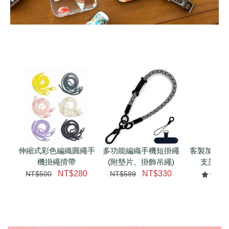
伸縮式彩色編織圓繩手
多功能編織手機短掛繩
客製加購 
機掛繩揹帶
(附墊片、掛飾吊繩)
支架 腕
NT$280
NT$330
NT$500
NT$589
NT$