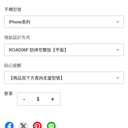
手機型號
殼款設計方式
貼心提醒
數量
-
+