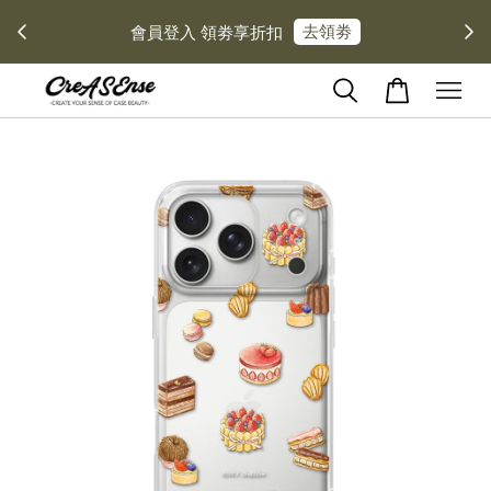
去領劵
會員登入 領劵享折扣