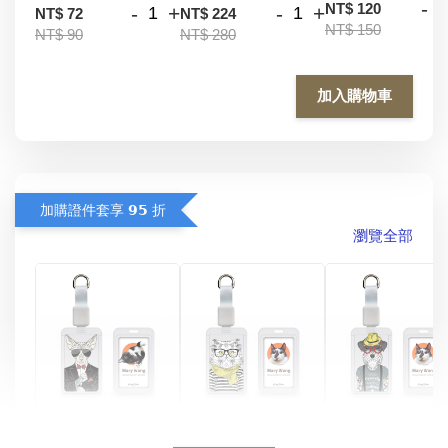
-
NT$ 120
-
+
-
+
NT$ 72
NT$ 224
NT$ 150
NT$ 90
NT$ 280
加入購物車
加購證件套享 𝟵𝟱 折
瀏覽全部
酷帥狗雪納瑞 
燕尾服無毛貓 動物
眼鏡圍巾貓貓 動物