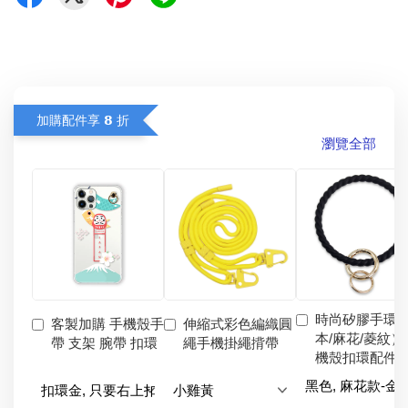
加購配件享 𝟴 折
瀏覽全部
時尚矽膠手環
客製加購 手機殼手
伸縮式彩色編織圓
本/麻花/菱紋）
帶 支架 腕帶 扣環
繩手機掛繩揹帶
機殼扣環配件