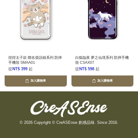
捏捏太子款 聯名柴語錄系列 防摔
白狐臨夜 夢之仙境系列 防摔手機
手機殼 SMAA01
殼 CSAX07
從
NT$ 399
起
從
NT$ 598
起
加入購物車
加入購物車
© 2026 Copyright © CreASEnse 創感品味. Since 2016.