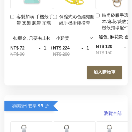
時尚矽膠手環
客製加購 手機殼手
伸縮式彩色編織圓
本/麻花/菱紋）
帶 支架 腕帶 扣環
繩手機掛繩揹帶
機殼扣環配件
-
NT$ 120
-
+
-
+
NT$ 72
NT$ 224
NT$ 150
NT$ 90
NT$ 280
加入購物車
加購證件套享 𝟵𝟱 折
瀏覽全部