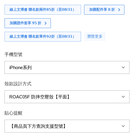
線上文博會 聯名款兩件𝟴𝟱折（至𝟬𝟴/𝟯𝟭）
加購配件享 𝟴 折
加購證件套享 𝟵𝟱 折
瀏覽更多
線上文博會 聯名款單件𝟵𝟮折（至𝟬𝟴/𝟯𝟭）
手機型號
殼款設計方式
貼心提醒