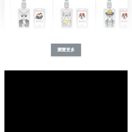
酷帥狗雪納瑞 
燕尾服無毛貓 動物
眼鏡圍巾貓貓 動物
擬人系列 滑蓋
擬人化系列 滑蓋式
擬人系列 滑蓋式證
瀏覽更多
件套(附伸縮卡
證件套(附伸縮卡
件套(附伸縮卡扣)
CSAA14
扣) CSAA07
CSAA05
-
NT$ 214
-
+
-
+
NT$ 214
NT$ 214
NT$ 225
NT$ 225
NT$ 225
加入購物車
瀏覽更多