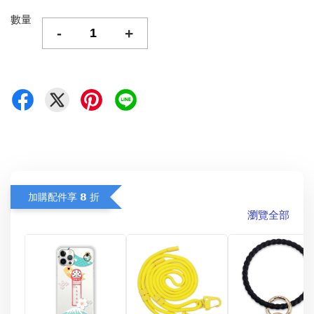
數量
-
+
加購配件享 𝟴 折
瀏覽全部