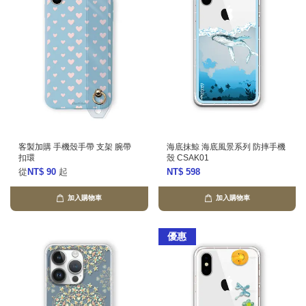
客製加購 手機殼手帶 支架 腕帶
海底抹鯨 海底風景系列 防摔手機
扣環
殼 CSAK01
從
NT$ 90
起
NT$ 598
加入購物車
加入購物車
優惠