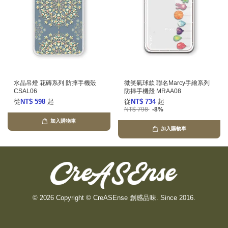
水晶吊燈 花磚系列 防摔手機殼
微笑氣球款 聯名Marcy手繪系列
CSAL06
防摔手機殼 MRAA08
從
NT$ 598
起
從
NT$ 734
起
NT$ 798
-8%
加入購物車
加入購物車
© 2026 Copyright © CreASEnse 創感品味. Since 2016.