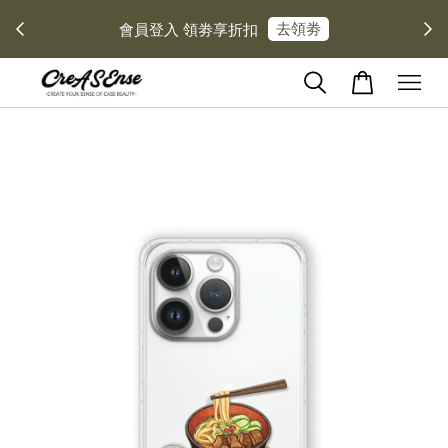
去領劵
會員登入 領劵享折扣