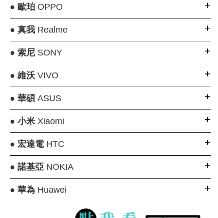
●
歐珀
OPPO
●
真我
Realme
●
索尼
SONY
●
維沃
VIVO
●
華碩
ASUS
●
小米
Xiaomi
●
宏達電
HTC
●
諾基亞
NOKIA
●
華為
Huawei