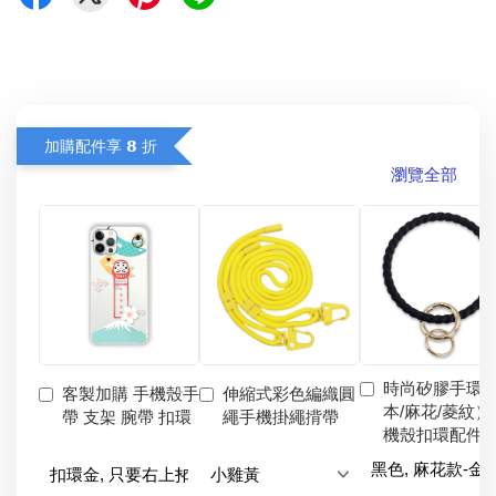
加購配件享 𝟴 折
瀏覽全部
時尚矽膠手環
客製加購 手機殼手
伸縮式彩色編織圓
本/麻花/菱紋）
帶 支架 腕帶 扣環
繩手機掛繩揹帶
機殼扣環配件