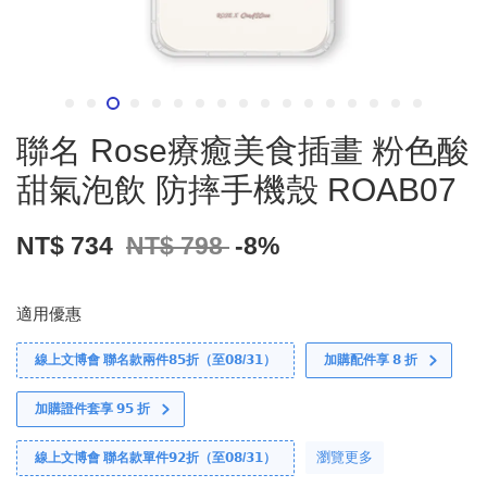
聯名 Rose療癒美食插畫 粉色酸
甜氣泡飲 防摔手機殼 ROAB07
NT$ 734
NT$ 798
-8%
適用優惠
線上文博會 聯名款兩件𝟴𝟱折（至𝟬𝟴/𝟯𝟭）
加購配件享 𝟴 折
加購證件套享 𝟵𝟱 折
瀏覽更多
線上文博會 聯名款單件𝟵𝟮折（至𝟬𝟴/𝟯𝟭）