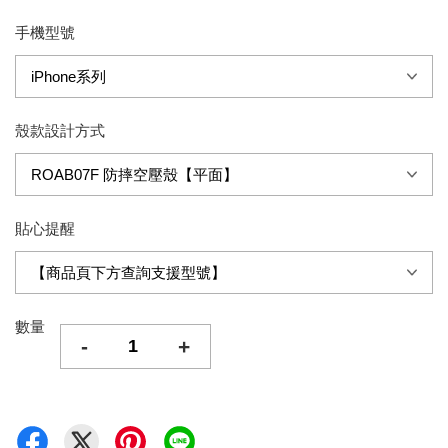
手機型號
殼款設計方式
貼心提醒
數量
-
+