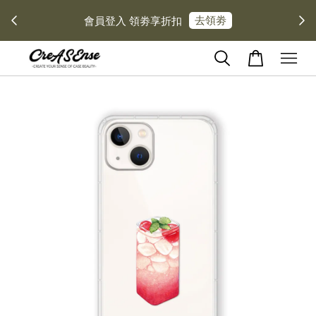
去領劵
會員登入 領劵享折扣