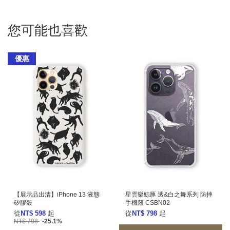
您可能也喜歡
優惠
【展示品出清】iPhone 13 液態
星雲樂鯨豚 透&白之舞系列 防摔
矽膠殼
手機殼 CSBN02
從
NT$ 598
起
從
NT$ 798
起
NT$ 798
-25.1%