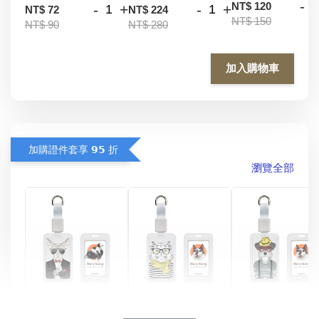
-
NT$ 120
-
+
-
+
NT$ 72
NT$ 224
NT$ 150
NT$ 90
NT$ 280
加入購物車
加購證件套享 𝟵𝟱 折
瀏覽全部
酷帥狗雪納瑞 
燕尾服無毛貓 動物
眼鏡圍巾貓貓 動物