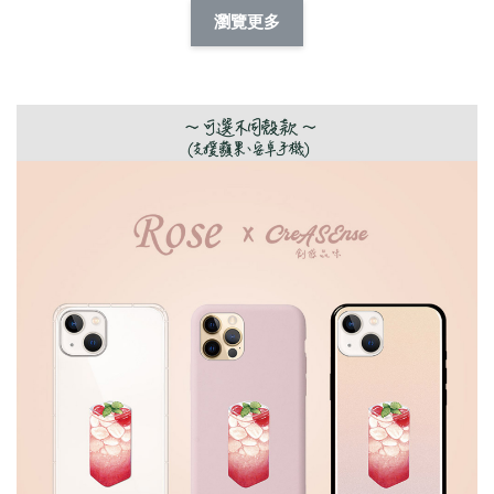
擬人系列 滑蓋
擬人化系列 滑蓋式
擬人系列 滑蓋式證
瀏覽更多
件套(附伸縮卡
證件套(附伸縮卡
件套(附伸縮卡扣)
CSAA14
扣) CSAA07
CSAA05
-
NT$ 214
-
+
-
+
NT$ 214
NT$ 214
NT$ 225
NT$ 225
NT$ 225
加入購物車
瀏覽更多