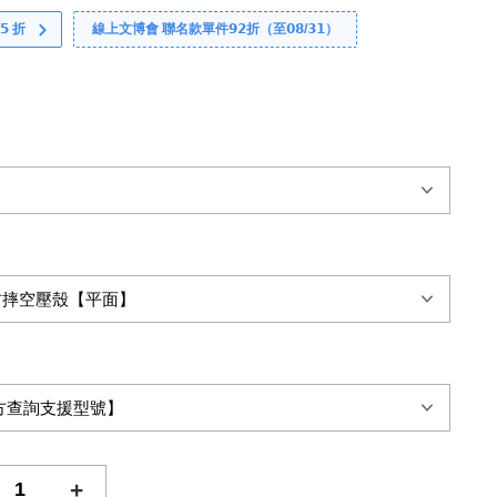
 折
線上文博會 聯名款單件𝟵𝟮折（至𝟬𝟴/𝟯𝟭）
+