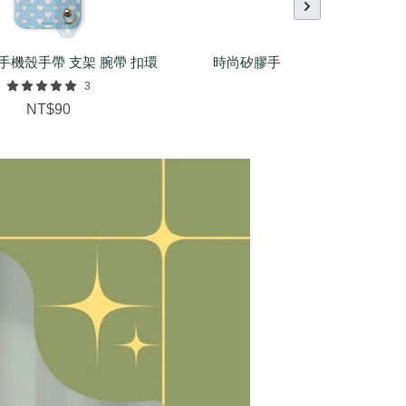
手機殼手帶 支架 腕帶 扣環
時尚矽膠手環（基本/麻花/菱紋
配件
3
NT$150
NT$90