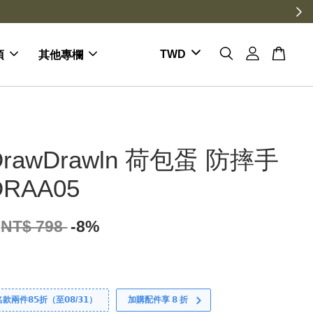
項
其他專欄
rawDrawln 荷包蛋 防摔手
RAA05
NT$ 798
-8%
件𝟴𝟱折（至𝟬𝟴/𝟯𝟭）
加購配件享 𝟴 折