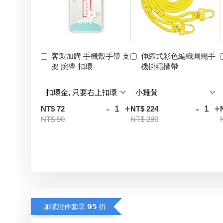
客製加購 手機殼手帶 支
伸縮式彩色編織圓繩手
架 腕帶 扣環
機掛繩揹帶
-
+
-
+
NT$ 72
NT$ 224
NT$ 90
NT$ 280
加購證件套享 𝟵𝟱 折