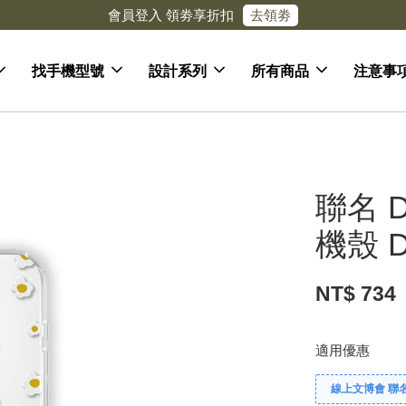
去領劵
會員登入 領劵享折扣
找手機型號
設計系列
所有商品
注意事
聯名 D
機殼 D
NT$ 734
適用優惠
線上文博會 聯名款兩