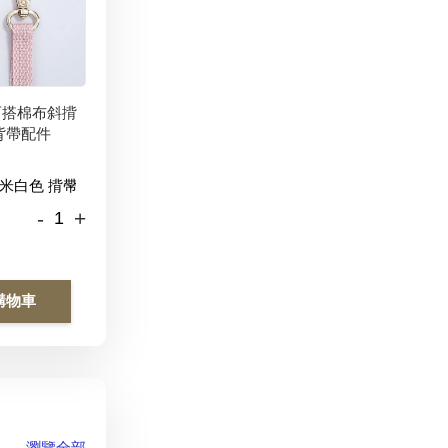
百搭棉布斜揹
背帶配件
-
+
購物車
瀏覽全部