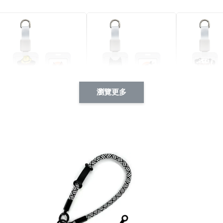
瀏覽更多
酷帥狗雪納瑞 動物擬人
西裝筆挺大野狼 動物擬
燕尾服大麥
系列 滑蓋式證件套(附伸
人化系列 滑蓋式證件套
化系列 滑
縮卡扣) CSAA14
(附伸縮卡扣) CSAA26
伸縮卡扣) 
-
+
-
+
NT$ 214
NT$ 214
NT$ 214
NT$ 225
NT$ 225
NT$ 225
加入