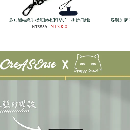
多功能編織手機短掛繩(附墊片、掛飾吊繩)
瀏覽更多
客製加購 
NT$330
NT$589