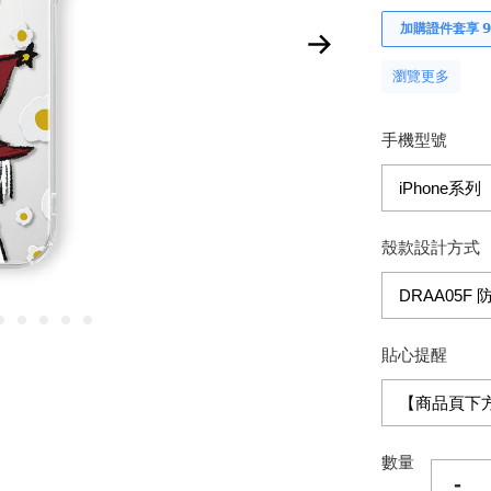
加購證件套享 𝟵
瀏覽更多
手機型號
殼款設計方式
貼心提醒
數量
-