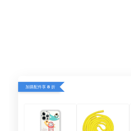
加購配件享 𝟴 折