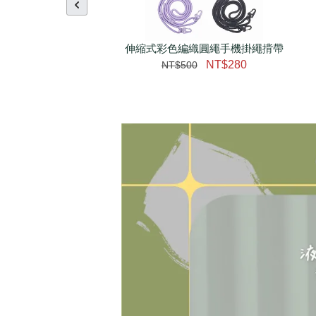
伸縮式彩色編織圓繩手機掛繩揹帶
NT$280
NT$500