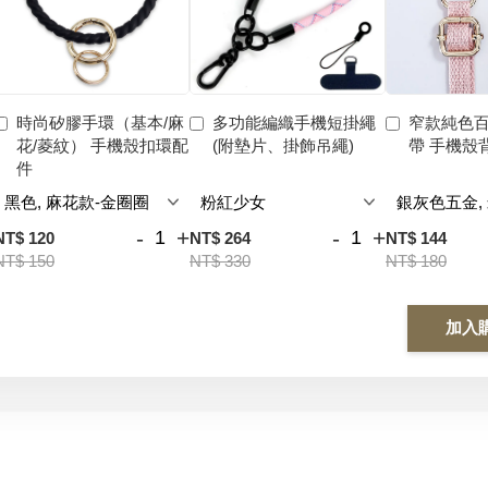
時尚矽膠手環（基本/麻
多功能編織手機短掛繩
窄款純色
花/菱紋） 手機殼扣環配
(附墊片、掛飾吊繩)
帶 手機殼
件
-
+
-
+
NT$ 120
NT$ 264
NT$ 144
NT$ 150
NT$ 330
NT$ 180
加入