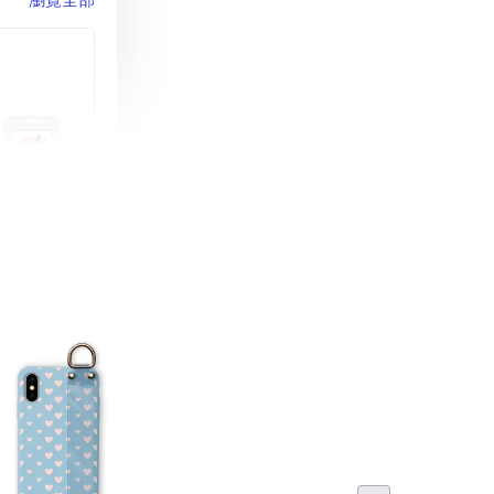
町 動物擬人
蓋式證件套(附
CSAA16
-
+
購物車