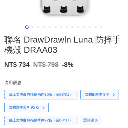
聯名 DrawDrawln Luna 防摔手
機殼 DRAA03
NT$ 734
NT$ 798
-8%
適用優惠
線上文博會 聯名款兩件𝟴𝟱折（至𝟬𝟴/𝟯𝟭）
加購配件享 𝟴 折
加購證件套享 𝟵𝟱 折
瀏覽更多
線上文博會 聯名款單件𝟵𝟮折（至𝟬𝟴/𝟯𝟭）