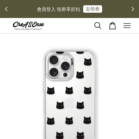
去領劵
會員登入 領劵享折扣