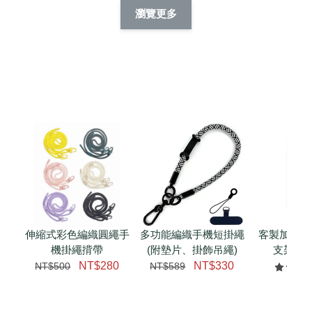
擬人系列 滑蓋
擬人化系列 滑蓋式
擬人系列 滑蓋式證
瀏覽更多
件套(附伸縮卡
證件套(附伸縮卡
件套(附伸縮卡扣)
CSAA14
扣) CSAA07
CSAA05
-
NT$ 214
-
+
-
+
NT$ 214
NT$ 214
NT$ 225
NT$ 225
NT$ 225
加入購物車
瀏覽更多
伸縮式彩色編織圓繩手
多功能編織手機短掛繩
客製加購 
機掛繩揹帶
(附墊片、掛飾吊繩)
支架 腕
NT$280
NT$330
NT$500
NT$589
NT$