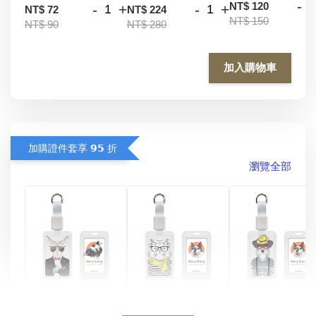
-
NT$ 120
-
+
-
+
NT$ 72
NT$ 224
NT$ 150
NT$ 90
NT$ 280
加入購物車
加購證件套享 𝟵𝟱 折
瀏覽全部
酷帥狗雪納瑞 
燕尾服無毛貓 動物
眼鏡圍巾貓貓 動物