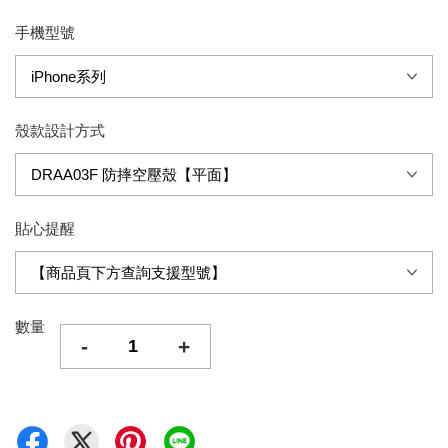
手機型號
殼款設計方式
貼心提醒
數量
-
+