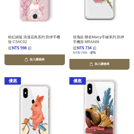
粉紅錦簇 浪漫花鳥系列 防摔手機
玫瑰款 聯名Marcy手繪系列 防摔
殼 CSAC02
手機殼 MRAA06
從
NT$ 598
起
從
NT$ 734
起
NT$ 798
-8%
加入購物車
加入購物車
優惠
優惠