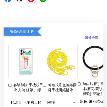
加購配件享 𝟴 折
瀏覽全部
時尚矽膠手環
客製加購 手機殼手
伸縮式彩色編織圓
本/麻花/菱紋）
帶 支架 腕帶 扣環
繩手機掛繩揹帶
機殼扣環配件